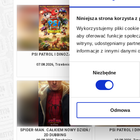
Niniejsza strona korzysta z
Wykorzystujemy pliki cookie 
aby oferować funkcje społecz
witryny, udostępniamy part
informacje z innymi danymi 
PSI PATROL I DINOZAURY
SPIDER-MAN. CAŁKIEM
2D DUBBI
07.08.2026, Trzebnica
07.08.2026, Tr
Wybór
kup bilet
Niezbędne
zgody
Odmowa
SPIDER-MAN. CAŁKIEM NOWY DZIEŃ /
PSI PATROL I D
2D DUBBING