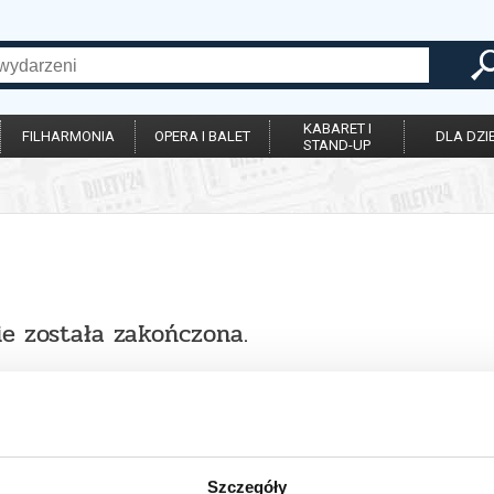
KABARET I
FILHARMONIA
OPERA I BALET
DLA DZIE
STAND-UP
ie została zakończona.
Szczegóły