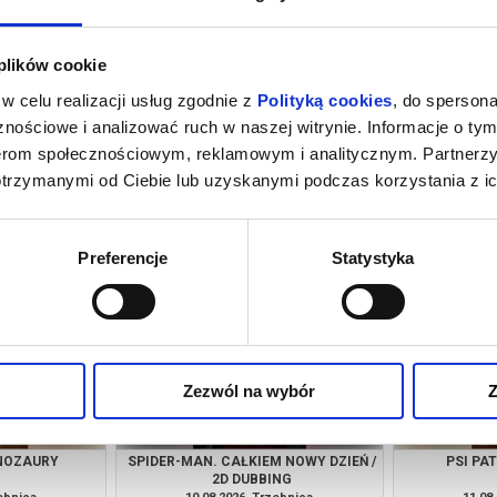
 plików cookie
w celu realizacji usług zgodnie z
Polityką cookies
, do spersona
nościowe i analizować ruch w naszej witrynie. Informacje o tym
nerom społecznościowym, reklamowym i analitycznym. Partnerz
otrzymanymi od Ciebie lub uzyskanymi podczas korzystania z ic
 NOWY DZIEŃ /
PSI PATROL I DINOZAURY
SPIDER-MAN.
NG
zebnica
08.08.2026, Trzebnica
08.08
kup bilet
kup bilet
Preferencje
Statystyka
Zezwól na wybór
Z
INOZAURY
SPIDER-MAN. CAŁKIEM NOWY DZIEŃ /
PSI PA
2D DUBBING