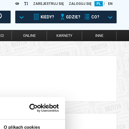
ZAREJESTRUJ SIĘ
ZALOGUJ SIĘ
PL
/
EN
KIEDY?
GDZIE?
CO?
CI
ONLINE
KARNETY
INNE
O plikach cookies