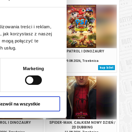
lizowania treści i reklam,
, jak korzystasz z naszej
y mogą połączyć te
h usług.
 CAŁKIEM NOWY DZIEŃ /
PSI PATROL I DINOZAURY
2D DUBBING
.2026, Trzebnica
09.08.2026, Trzebnica
kup bilet
kup bilet
Marketing
ezwól na wszystkie
TROL I DINOZAURY
SPIDER-MAN. CAŁKIEM NOWY DZIEŃ /
2D DUBBING