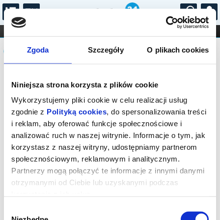
...
KONCERTY
KINO
TEATR
KABARET I
Komunikat
FILHARMONIA
OPERA I BALET
Zgoda
Szczegóły
O plikach cookies
STAND-UP
DLA DZIECI
ONLINE
KARNETY
Sprzedaż biletów on-line na wydarzenie
Niniejsza strona korzysta z plików cookie
została zakończona.
Wykorzystujemy pliki cookie w celu realizacji usług
zgodnie z
Polityką cookies
, do spersonalizowania treści
i reklam, aby oferować funkcje społecznościowe i
analizować ruch w naszej witrynie. Informacje o tym, jak
korzystasz z naszej witryny, udostępniamy partnerom
społecznościowym, reklamowym i analitycznym.
Partnerzy mogą połączyć te informacje z innymi danymi
otrzymanymi od Ciebie lub uzyskanymi podczas
korzystania z ich usług.
Wybór
Niezbędne