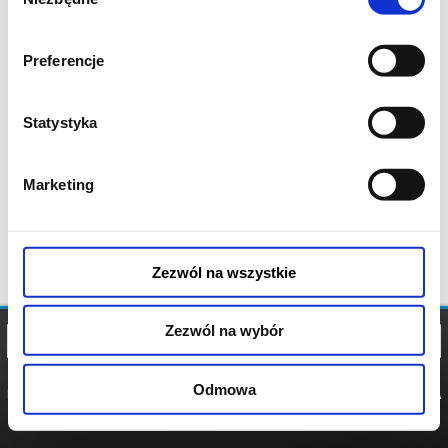
zgody
Preferencje
Statystyka
Marketing
Zezwól na wszystkie
Zezwól na wybór
Odmowa
REGULAMIN
POLITYKA
POLITYKA
COOKIES
PRYWATNOŚCI