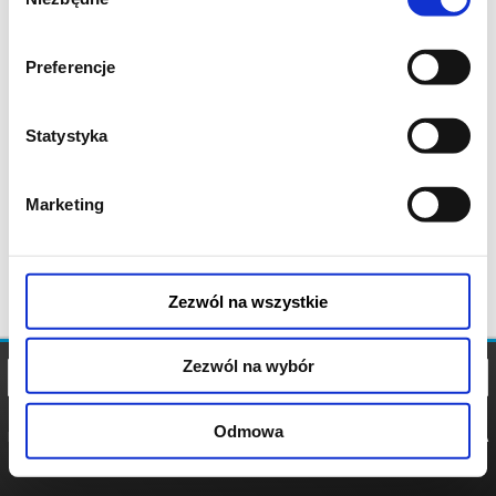
zgody
Preferencje
Statystyka
Marketing
Zezwól na wszystkie
Zezwól na wybór
Odmowa
REGULAMIN
POLITYKA
POLITYKA
COOKIES
PRYWATNOŚCI