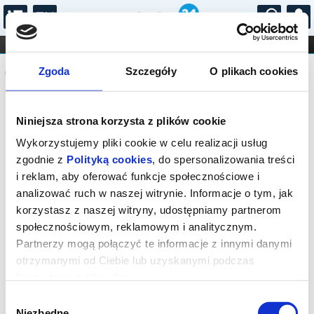
...
KONCERTY
KINO
TEATR
KABARET I
Komunikat
FILHARMONIA
OPERA I BALET
Zgoda
Szczegóły
O plikach cookies
STAND-UP
DLA DZIECI
ONLINE
KARNETY
Sprzedaż biletów on-line na wydarzenie
Niniejsza strona korzysta z plików cookie
została zakończona.
Wykorzystujemy pliki cookie w celu realizacji usług
zgodnie z
Polityką cookies
, do spersonalizowania treści
i reklam, aby oferować funkcje społecznościowe i
analizować ruch w naszej witrynie. Informacje o tym, jak
korzystasz z naszej witryny, udostępniamy partnerom
społecznościowym, reklamowym i analitycznym.
Partnerzy mogą połączyć te informacje z innymi danymi
otrzymanymi od Ciebie lub uzyskanymi podczas
korzystania z ich usług.
Wybór
Niezbędne