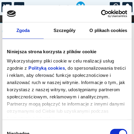
...
KONCERTY
KINO
TEATR
KABARET I
Komunikat
FILHARMONIA
OPERA I BALET
Zgoda
Szczegóły
O plikach cookies
STAND-UP
DLA DZIECI
ONLINE
KARNETY
Sprzedaż biletów on-line na wydarzenie
Niniejsza strona korzysta z plików cookie
została zakończona.
Wykorzystujemy pliki cookie w celu realizacji usług
zgodnie z
Polityką cookies
, do spersonalizowania treści
i reklam, aby oferować funkcje społecznościowe i
analizować ruch w naszej witrynie. Informacje o tym, jak
korzystasz z naszej witryny, udostępniamy partnerom
społecznościowym, reklamowym i analitycznym.
Partnerzy mogą połączyć te informacje z innymi danymi
otrzymanymi od Ciebie lub uzyskanymi podczas
korzystania z ich usług.
Wybór
Niezbędne