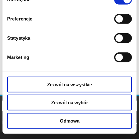
zgody
Preferencje
Statystyka
Marketing
Zezwól na wszystkie
Zezwól na wybór
Odmowa
REGULAMIN
POLITYKA
POLITYKA
COOKIES
PRYWATNOŚCI