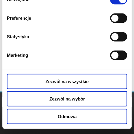
zgody
Preferencje
Statystyka
Marketing
Zezwól na wszystkie
Zezwól na wybór
Odmowa
REGULAMIN
POLITYKA
POLITYKA
COOKIES
PRYWATNOŚCI