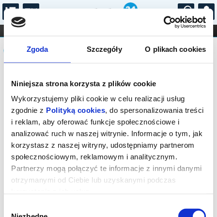
...
KONCERTY
KINO
TEATR
KABARET I
Komunikat
FILHARMONIA
OPERA I BALET
Zgoda
Szczegóły
O plikach cookies
STAND-UP
DLA DZIECI
ONLINE
KARNETY
Sprzedaż biletów on-line na wydarzenie
Niniejsza strona korzysta z plików cookie
została zakończona.
Wykorzystujemy pliki cookie w celu realizacji usług
zgodnie z
Polityką cookies
, do spersonalizowania treści
i reklam, aby oferować funkcje społecznościowe i
analizować ruch w naszej witrynie. Informacje o tym, jak
korzystasz z naszej witryny, udostępniamy partnerom
społecznościowym, reklamowym i analitycznym.
Partnerzy mogą połączyć te informacje z innymi danymi
otrzymanymi od Ciebie lub uzyskanymi podczas
korzystania z ich usług.
Wybór
Niezbędne