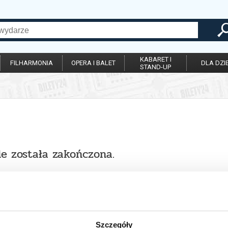
KABARET I
FILHARMONIA
OPERA I BALET
DLA DZIE
STAND-UP
ie została zakończona.
Szczegóły