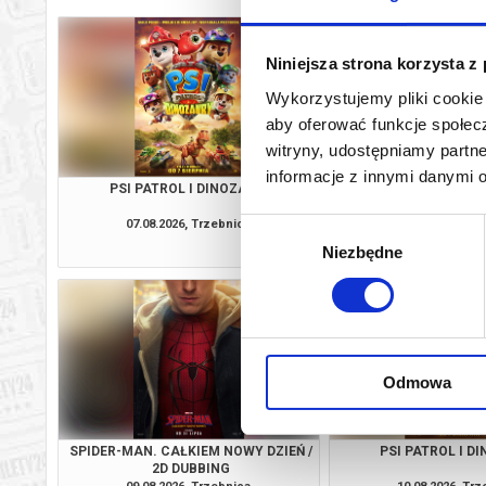
Niniejsza strona korzysta z
Wykorzystujemy pliki cookie 
aby oferować funkcje społecz
witryny, udostępniamy part
informacje z innymi danymi 
PSI PATROL I DINOZAURY
SPIDER-MAN. CAŁKIEM
2D DUBBI
07.08.2026, Trzebnica
07.08.2026, Tr
Wybór
kup bilet
Niezbędne
zgody
Odmowa
SPIDER-MAN. CAŁKIEM NOWY DZIEŃ /
PSI PATROL I D
2D DUBBING