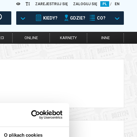
ZAREJESTRUJ SIĘ
ZALOGUJ SIĘ
PL
/
EN
KIEDY?
GDZIE?
CO?
CI
ONLINE
KARNETY
INNE
O plikach cookies