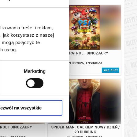
lizowania treści i reklam,
, jak korzystasz z naszej
y mogą połączyć te
h usług.
 CAŁKIEM NOWY DZIEŃ /
PSI PATROL I DINOZAURY
2D DUBBING
.2026, Trzebnica
09.08.2026, Trzebnica
kup bilet
kup bilet
Marketing
ezwól na wszystkie
TROL I DINOZAURY
SPIDER-MAN. CAŁKIEM NOWY DZIEŃ /
2D DUBBING