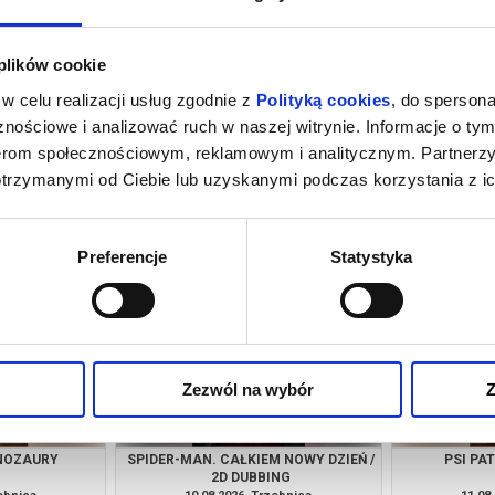
 plików cookie
w celu realizacji usług zgodnie z
Polityką cookies
, do spersona
nościowe i analizować ruch w naszej witrynie. Informacje o tym
nerom społecznościowym, reklamowym i analitycznym. Partnerz
otrzymanymi od Ciebie lub uzyskanymi podczas korzystania z ic
 NOWY DZIEŃ /
PSI PATROL I DINOZAURY
SPIDER-MAN.
NG
zebnica
08.08.2026, Trzebnica
08.08
kup bilet
kup bilet
Preferencje
Statystyka
Zezwól na wybór
Z
INOZAURY
SPIDER-MAN. CAŁKIEM NOWY DZIEŃ /
PSI PA
2D DUBBING