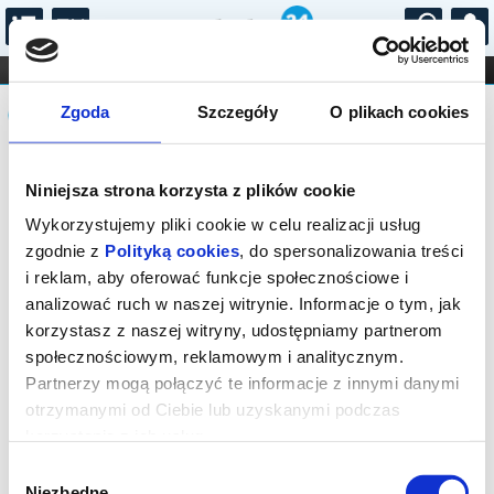
...
KONCERTY
KINO
TEATR
KABARET I
Komunikat
FILHARMONIA
OPERA I BALET
Zgoda
Szczegóły
O plikach cookies
STAND-UP
DLA DZIECI
ONLINE
KARNETY
Sprzedaż biletów on-line na wydarzenie
Niniejsza strona korzysta z plików cookie
została zakończona.
Wykorzystujemy pliki cookie w celu realizacji usług
zgodnie z
Polityką cookies
, do spersonalizowania treści
i reklam, aby oferować funkcje społecznościowe i
analizować ruch w naszej witrynie. Informacje o tym, jak
korzystasz z naszej witryny, udostępniamy partnerom
społecznościowym, reklamowym i analitycznym.
Partnerzy mogą połączyć te informacje z innymi danymi
otrzymanymi od Ciebie lub uzyskanymi podczas
korzystania z ich usług.
Wybór
Niezbędne