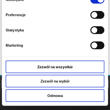
zgody
Preferencje
Statystyka
Marketing
Zezwól na wszystkie
Zezwól na wybór
Odmowa
REGULAMIN
POLITYKA
POLITYKA
COOKIES
PRYWATNOŚCI