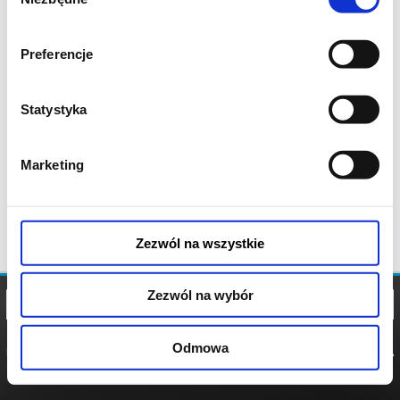
zgody
Preferencje
Statystyka
Marketing
Zezwól na wszystkie
Zezwól na wybór
Odmowa
REGULAMIN
POLITYKA
POLITYKA
COOKIES
PRYWATNOŚCI