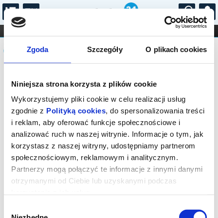
...
KONCERTY
KINO
TEATR
KABARET I
Komunikat
FILHARMONIA
OPERA I BALET
Zgoda
Szczegóły
O plikach cookies
STAND-UP
DLA DZIECI
ONLINE
KARNETY
Sprzedaż biletów on-line na wydarzenie
Niniejsza strona korzysta z plików cookie
została zakończona.
Wykorzystujemy pliki cookie w celu realizacji usług
zgodnie z
Polityką cookies
, do spersonalizowania treści
i reklam, aby oferować funkcje społecznościowe i
analizować ruch w naszej witrynie. Informacje o tym, jak
korzystasz z naszej witryny, udostępniamy partnerom
społecznościowym, reklamowym i analitycznym.
Partnerzy mogą połączyć te informacje z innymi danymi
otrzymanymi od Ciebie lub uzyskanymi podczas
korzystania z ich usług.
Wybór
Niezbędne