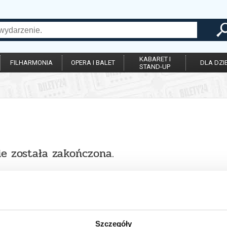
KABARET I
FILHARMONIA
OPERA I BALET
DLA DZIE
STAND-UP
ie została zakończona.
Szczegóły