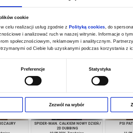
 plików cookie
w celu realizacji usług zgodnie z
Polityką cookies
, do spersona
nościowe i analizować ruch w naszej witrynie. Informacje o tym
nerom społecznościowym, reklamowym i analitycznym. Partnerz
otrzymanymi od Ciebie lub uzyskanymi podczas korzystania z ic
 NOWY DZIEŃ /
PSI PATROL I DINOZAURY
SPIDER-MAN.
NG
zebnica
08.08.2026, Trzebnica
08.08
kup bilet
kup bilet
Preferencje
Statystyka
Zezwól na wybór
Z
INOZAURY
SPIDER-MAN. CAŁKIEM NOWY DZIEŃ /
PSI PA
2D DUBBING