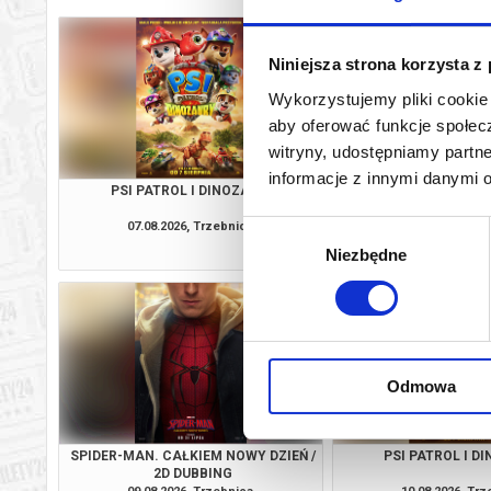
Niniejsza strona korzysta z
Wykorzystujemy pliki cookie 
aby oferować funkcje społecz
witryny, udostępniamy part
informacje z innymi danymi 
PSI PATROL I DINOZAURY
SPIDER-MAN. CAŁKIEM
2D DUBBI
07.08.2026, Trzebnica
07.08.2026, Tr
Wybór
kup bilet
Niezbędne
zgody
Odmowa
SPIDER-MAN. CAŁKIEM NOWY DZIEŃ /
PSI PATROL I D
2D DUBBING