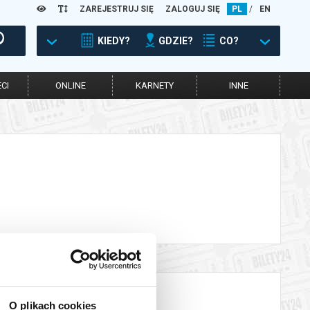
ZAREJESTRUJ SIĘ
ZALOGUJ SIĘ
PL
/
EN
KIEDY?
GDZIE?
CO?
CI
ONLINE
KARNETY
INNE
O plikach cookies