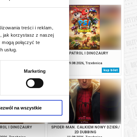
lizowania treści i reklam,
, jak korzystasz z naszej
y mogą połączyć te
h usług.
 CAŁKIEM NOWY DZIEŃ /
PSI PATROL I DINOZAURY
2D DUBBING
.2026, Trzebnica
09.08.2026, Trzebnica
kup bilet
kup bilet
Marketing
ezwól na wszystkie
TROL I DINOZAURY
SPIDER-MAN. CAŁKIEM NOWY DZIEŃ /
2D DUBBING