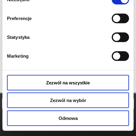
zgody
Preferencje
Statystyka
Marketing
Zezwól na wszystkie
Zezwól na wybór
Odmowa
REGULAMIN
POLITYKA
POLITYKA
COOKIES
PRYWATNOŚCI