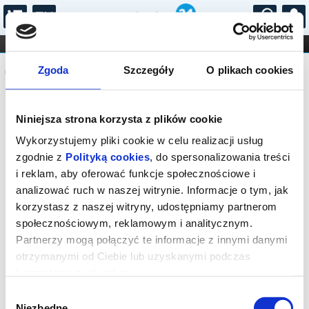
...
KONCERTY
KINO
TEATR
KABARET I
Komunikat
FILHARMONIA
OPERA I BALET
Zgoda
Szczegóły
O plikach cookies
STAND-UP
DLA DZIECI
ONLINE
KARNETY
Sprzedaż online na to wydarzenie
Niniejsza strona korzysta z plików cookie
rozpocznie się wkrótce.
Wykorzystujemy pliki cookie w celu realizacji usług
zgodnie z
Polityką cookies
, do spersonalizowania treści
i reklam, aby oferować funkcje społecznościowe i
analizować ruch w naszej witrynie. Informacje o tym, jak
korzystasz z naszej witryny, udostępniamy partnerom
społecznościowym, reklamowym i analitycznym.
Partnerzy mogą połączyć te informacje z innymi danymi
otrzymanymi od Ciebie lub uzyskanymi podczas
korzystania z ich usług.
Wybór
Niezbędne