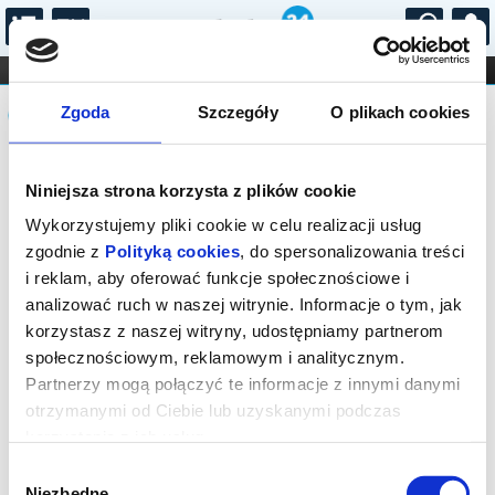
...
KONCERTY
KINO
TEATR
KABARET I
Komunikat
FILHARMONIA
OPERA I BALET
Zgoda
Szczegóły
O plikach cookies
STAND-UP
DLA DZIECI
ONLINE
KARNETY
Sprzedaż biletów on-line na wydarzenie
Niniejsza strona korzysta z plików cookie
została zakończona.
Wykorzystujemy pliki cookie w celu realizacji usług
zgodnie z
Polityką cookies
, do spersonalizowania treści
i reklam, aby oferować funkcje społecznościowe i
analizować ruch w naszej witrynie. Informacje o tym, jak
korzystasz z naszej witryny, udostępniamy partnerom
społecznościowym, reklamowym i analitycznym.
Partnerzy mogą połączyć te informacje z innymi danymi
otrzymanymi od Ciebie lub uzyskanymi podczas
korzystania z ich usług.
Wybór
Niezbędne