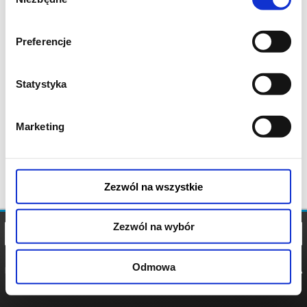
zgody
Preferencje
Statystyka
Marketing
Zezwól na wszystkie
Zezwól na wybór
Odmowa
REGULAMIN
POLITYKA
POLITYKA
COOKIES
PRYWATNOŚCI