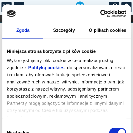
...
KONCERTY
KINO
TEATR
KABARET I
Komunikat
FILHARMONIA
OPERA I BALET
Zgoda
Szczegóły
O plikach cookies
STAND-UP
DLA DZIECI
ONLINE
KARNETY
Sprzedaż biletów on-line na wydarzenie
Niniejsza strona korzysta z plików cookie
została zakończona.
Wykorzystujemy pliki cookie w celu realizacji usług
zgodnie z
Polityką cookies
, do spersonalizowania treści
i reklam, aby oferować funkcje społecznościowe i
analizować ruch w naszej witrynie. Informacje o tym, jak
korzystasz z naszej witryny, udostępniamy partnerom
społecznościowym, reklamowym i analitycznym.
Partnerzy mogą połączyć te informacje z innymi danymi
otrzymanymi od Ciebie lub uzyskanymi podczas
korzystania z ich usług.
Wybór
Niezbędne