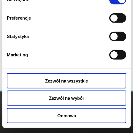
zgody
Preferencje
Statystyka
Marketing
Zezwól na wszystkie
Zezwól na wybór
Odmowa
REGULAMIN
POLITYKA
POLITYKA
COOKIES
PRYWATNOŚCI