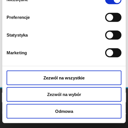
zgody
Preferencje
Statystyka
Marketing
Zezwól na wszystkie
Zezwól na wybór
Odmowa
REGULAMIN
POLITYKA
POLITYKA
COOKIES
PRYWATNOŚCI