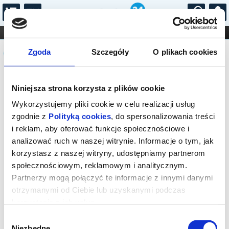
...
KONCERTY
KINO
TEATR
KABARET I
Komunikat
FILHARMONIA
OPERA I BALET
Zgoda
Szczegóły
O plikach cookies
STAND-UP
DLA DZIECI
ONLINE
KARNETY
Sprzedaż biletów on-line na wydarzenie
Niniejsza strona korzysta z plików cookie
została zakończona.
Wykorzystujemy pliki cookie w celu realizacji usług
zgodnie z
Polityką cookies
, do spersonalizowania treści
i reklam, aby oferować funkcje społecznościowe i
analizować ruch w naszej witrynie. Informacje o tym, jak
korzystasz z naszej witryny, udostępniamy partnerom
społecznościowym, reklamowym i analitycznym.
Partnerzy mogą połączyć te informacje z innymi danymi
otrzymanymi od Ciebie lub uzyskanymi podczas
korzystania z ich usług.
Wybór
Niezbędne