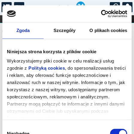
...
KONCERTY
KINO
TEATR
KABARET I
Komunikat
FILHARMONIA
OPERA I BALET
Zgoda
Szczegóły
O plikach cookies
STAND-UP
DLA DZIECI
ONLINE
KARNETY
Sprzedaż biletów on-line na wydarzenie
Niniejsza strona korzysta z plików cookie
została zakończona.
Wykorzystujemy pliki cookie w celu realizacji usług
zgodnie z
Polityką cookies
, do spersonalizowania treści
i reklam, aby oferować funkcje społecznościowe i
analizować ruch w naszej witrynie. Informacje o tym, jak
korzystasz z naszej witryny, udostępniamy partnerom
społecznościowym, reklamowym i analitycznym.
Partnerzy mogą połączyć te informacje z innymi danymi
otrzymanymi od Ciebie lub uzyskanymi podczas
korzystania z ich usług.
Wybór
Niezbędne