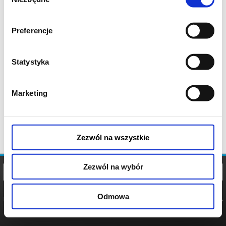
zgody
Preferencje
Statystyka
Marketing
Zezwól na wszystkie
Zezwól na wybór
Odmowa
REGULAMIN
POLITYKA
POLITYKA
COOKIES
PRYWATNOŚCI