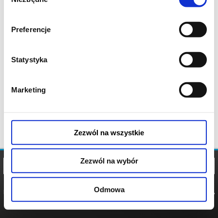
zgody
Preferencje
Statystyka
Marketing
Zezwól na wszystkie
Zezwól na wybór
Odmowa
REGULAMIN
POLITYKA
POLITYKA
COOKIES
PRYWATNOŚCI