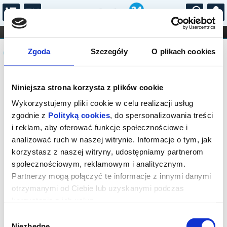
...
KONCERTY
KINO
TEATR
KABARET I
Komunikat
FILHARMONIA
OPERA I BALET
Zgoda
Szczegóły
O plikach cookies
STAND-UP
DLA DZIECI
ONLINE
KARNETY
Sprzedaż biletów on-line na wydarzenie
Niniejsza strona korzysta z plików cookie
została zakończona.
Wykorzystujemy pliki cookie w celu realizacji usług
zgodnie z
Polityką cookies
, do spersonalizowania treści
i reklam, aby oferować funkcje społecznościowe i
analizować ruch w naszej witrynie. Informacje o tym, jak
korzystasz z naszej witryny, udostępniamy partnerom
społecznościowym, reklamowym i analitycznym.
Partnerzy mogą połączyć te informacje z innymi danymi
otrzymanymi od Ciebie lub uzyskanymi podczas
korzystania z ich usług.
Wybór
Niezbędne