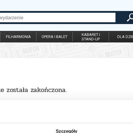
KABARET I
FILHARMONIA
OPERA I BALET
DLA DZIE
STAND-UP
ie została zakończona.
Szczegóły