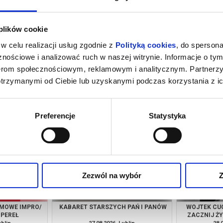
 plików cookie
w celu realizacji usług zgodnie z
Polityką cookies
, do spersona
nościowe i analizować ruch w naszej witrynie. Informacje o tym
nerom społecznościowym, reklamowym i analitycznym. Partnerz
otrzymanymi od Ciebie lub uzyskanymi podczas korzystania z ic
N II
SEN O MIEŚCIE
SE
ublin
15.08.2026, Lublin
16.
kup bilet
kup bilet
Preferencje
Statystyka
Zezwól na wybór
Z
LMOWE IMPRO/
KABARET STARSZYCH PAŃ I PANÓW
WOJTEK CUG
 PEREŁ
ZACZNIJ Ż
CUGOW