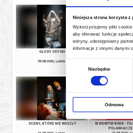
Niniejsza strona korzysta z
Wykorzystujemy pliki cookie 
aby oferować funkcje społecz
witryny, udostępniamy part
informacje z innymi danymi 
GŁOSY ODYSEI
LITHOPEDIO
09.08.2026, Lublin
14.08.2026, L
Wybór
kup bilet
Niezbędne
zgody
Odmowa
SCENY, KTÓRE NIE WESZŁY
W NOWYM KINIE - FI
POŁAWIACZE