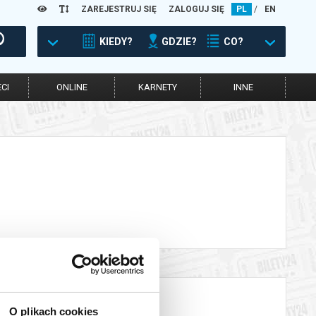
ZAREJESTRUJ SIĘ
ZALOGUJ SIĘ
PL
/
EN
KIEDY?
GDZIE?
CO?
CI
ONLINE
KARNETY
INNE
O plikach cookies