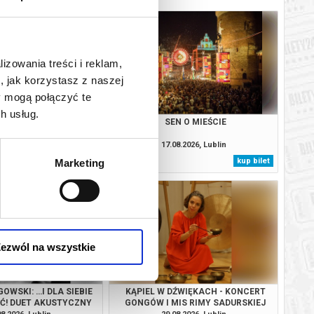
lizowania treści i reklam,
, jak korzystasz z naszej
y mogą połączyć te
h usług.
N O MIEŚCIE
SEN O MIEŚCIE
08.2026, Lublin
17.08.2026, Lublin
kup bilet
kup bilet
Marketing
ezwól na wszystkie
OWSKI: …I DLA SIEBIE
KĄPIEL W DŹWIĘKACH - KONCERT
YĆ! DUET AKUSTYCZNY
GONGÓW I MIS RIMY SADURSKIEJ
SKI & JOŃCZYK