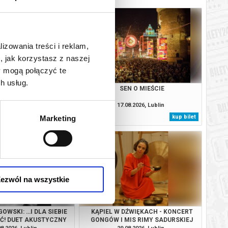
lizowania treści i reklam,
, jak korzystasz z naszej
y mogą połączyć te
h usług.
N O MIEŚCIE
SEN O MIEŚCIE
08.2026, Lublin
17.08.2026, Lublin
kup bilet
kup bilet
Marketing
ezwól na wszystkie
OWSKI: …I DLA SIEBIE
KĄPIEL W DŹWIĘKACH - KONCERT
YĆ! DUET AKUSTYCZNY
GONGÓW I MIS RIMY SADURSKIEJ
SKI & JOŃCZYK