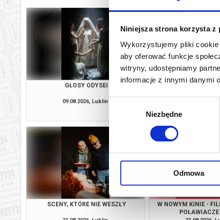
Niniejsza strona korzysta z
Wykorzystujemy pliki cookie 
aby oferować funkcje społecz
witryny, udostępniamy part
informacje z innymi danymi 
GŁOSY ODYSEI
LITHOPEDIO
09.08.2026, Lublin
14.08.2026, L
Wybór
kup bilet
Niezbędne
zgody
Odmowa
SCENY, KTÓRE NIE WESZŁY
W NOWYM KINIE - FI
POŁAWIACZE