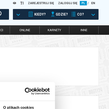
ZAREJESTRUJ SIĘ
ZALOGUJ SIĘ
PL
/
EN
KIEDY?
GDZIE?
CO?
CI
ONLINE
KARNETY
INNE
O plikach cookies