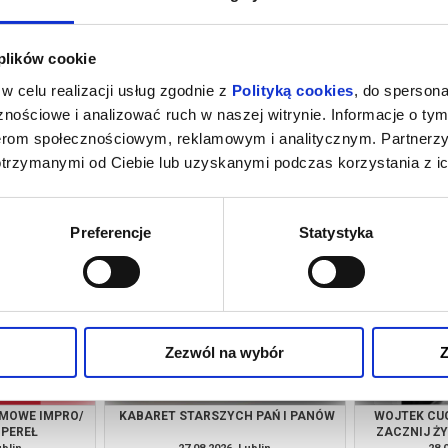
 plików cookie
w celu realizacji usług zgodnie z
Polityką cookies
, do spersona
nościowe i analizować ruch w naszej witrynie. Informacje o tym
nerom społecznościowym, reklamowym i analitycznym. Partnerz
otrzymanymi od Ciebie lub uzyskanymi podczas korzystania z ic
N II
SEN O MIEŚCIE
SE
ublin
15.08.2026, Lublin
16.
kup bilet
kup bilet
Preferencje
Statystyka
Zezwól na wybór
Z
LMOWE IMPRO/
KABARET STARSZYCH PAŃ I PANÓW
WOJTEK CUG
 PEREŁ
ZACZNIJ Ż
CUGOW