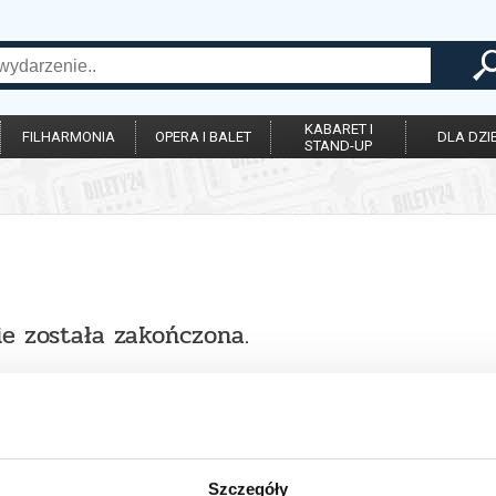
KABARET I
FILHARMONIA
OPERA I BALET
DLA DZIE
STAND-UP
ie została zakończona.
Szczegóły