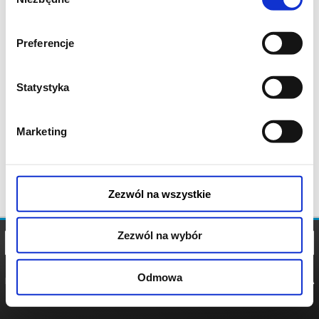
zgody
Preferencje
Statystyka
Marketing
Zezwól na wszystkie
Zezwól na wybór
Odmowa
REGULAMIN
POLITYKA
POLITYKA
COOKIES
PRYWATNOŚCI