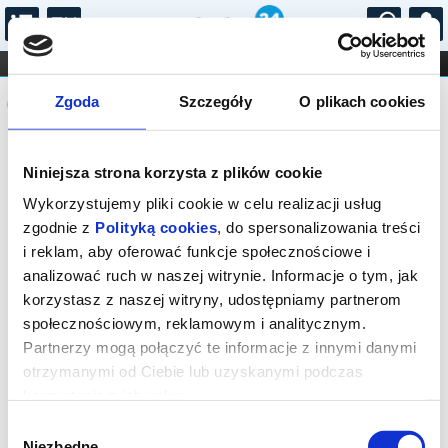
...
KONCERTY
KINO
TEATR
KABARET I
Komunikat
FILHARMONIA
OPERA I BALET
Zgoda
Szczegóły
O plikach cookies
STAND-UP
DLA DZIECI
ONLINE
KARNETY
Sprzedaż biletów on-line na wydarzenie
Niniejsza strona korzysta z plików cookie
została zakończona.
Wykorzystujemy pliki cookie w celu realizacji usług
zgodnie z
Polityką cookies
, do spersonalizowania treści
i reklam, aby oferować funkcje społecznościowe i
analizować ruch w naszej witrynie. Informacje o tym, jak
korzystasz z naszej witryny, udostępniamy partnerom
społecznościowym, reklamowym i analitycznym.
Partnerzy mogą połączyć te informacje z innymi danymi
otrzymanymi od Ciebie lub uzyskanymi podczas
korzystania z ich usług.
Wybór
Niezbędne