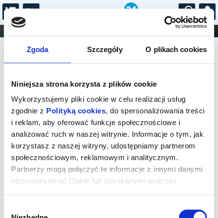
...
KONCERTY
KINO
TEATR
KABARET I
Komunikat
FILHARMONIA
OPERA I BALET
Zgoda
Szczegóły
O plikach cookies
STAND-UP
DLA DZIECI
ONLINE
KARNETY
Sprzedaż biletów on-line na wydarzenie
Niniejsza strona korzysta z plików cookie
została zakończona.
Wykorzystujemy pliki cookie w celu realizacji usług
zgodnie z
Polityką cookies
, do spersonalizowania treści
i reklam, aby oferować funkcje społecznościowe i
analizować ruch w naszej witrynie. Informacje o tym, jak
korzystasz z naszej witryny, udostępniamy partnerom
społecznościowym, reklamowym i analitycznym.
Partnerzy mogą połączyć te informacje z innymi danymi
otrzymanymi od Ciebie lub uzyskanymi podczas
korzystania z ich usług.
Wybór
Niezbędne