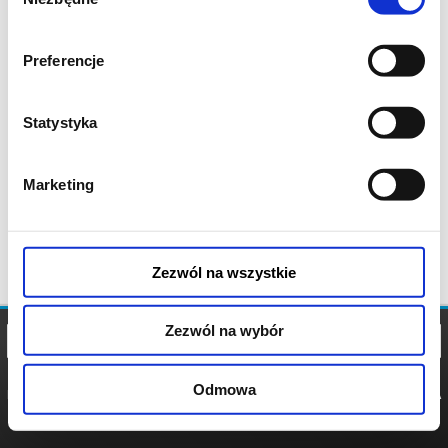
zgody
Preferencje
Statystyka
Marketing
Zezwól na wszystkie
Zezwól na wybór
Odmowa
REGULAMIN
POLITYKA
POLITYKA
COOKIES
PRYWATNOŚCI