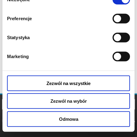
zgody
Preferencje
Statystyka
Marketing
Zezwól na wszystkie
Zezwól na wybór
Odmowa
REGULAMIN
POLITYKA
POLITYKA
COOKIES
PRYWATNOŚCI