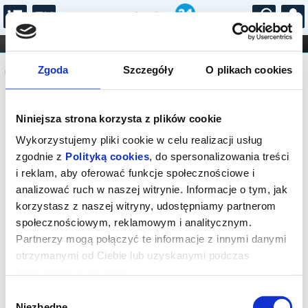
...
KONCERTY
KINO
TEATR
KABARET I
Komunikat
FILHARMONIA
OPERA I BALET
Zgoda
Szczegóły
O plikach cookies
STAND-UP
DLA DZIECI
ONLINE
KARNETY
Niniejsza strona korzysta z plików cookie
Wykorzystujemy pliki cookie w celu realizacji usług
zgodnie z
Polityką cookies
, do spersonalizowania treści
i reklam, aby oferować funkcje społecznościowe i
analizować ruch w naszej witrynie. Informacje o tym, jak
korzystasz z naszej witryny, udostępniamy partnerom
społecznościowym, reklamowym i analitycznym.
Partnerzy mogą połączyć te informacje z innymi danymi
otrzymanymi od Ciebie lub uzyskanymi podczas
korzystania z ich usług.
Wybór
Niezbędne