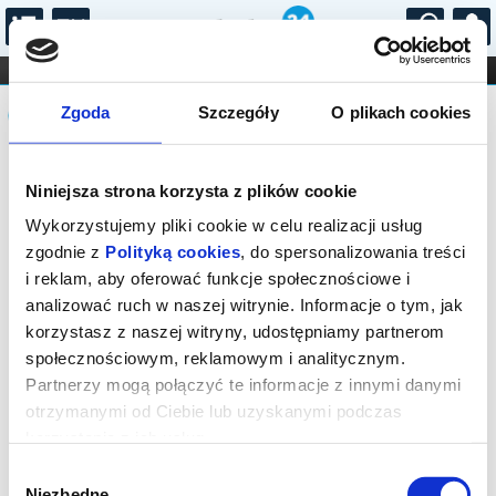
...
KONCERTY
KINO
TEATR
KABARET I
Komunikat
FILHARMONIA
OPERA I BALET
Zgoda
Szczegóły
O plikach cookies
STAND-UP
DLA DZIECI
ONLINE
KARNETY
Niniejsza strona korzysta z plików cookie
Wykorzystujemy pliki cookie w celu realizacji usług
zgodnie z
Polityką cookies
, do spersonalizowania treści
i reklam, aby oferować funkcje społecznościowe i
analizować ruch w naszej witrynie. Informacje o tym, jak
korzystasz z naszej witryny, udostępniamy partnerom
społecznościowym, reklamowym i analitycznym.
Partnerzy mogą połączyć te informacje z innymi danymi
otrzymanymi od Ciebie lub uzyskanymi podczas
korzystania z ich usług.
Wybór
Niezbędne