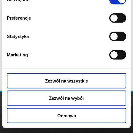
zgody
Preferencje
Statystyka
Marketing
Zezwól na wszystkie
Zezwól na wybór
Odmowa
REGULAMIN
POLITYKA
POLITYKA
COOKIES
PRYWATNOŚCI