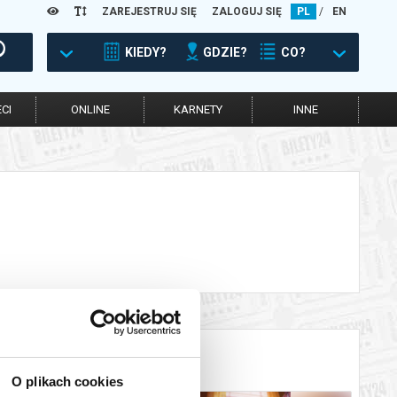
ZAREJESTRUJ SIĘ
ZALOGUJ SIĘ
PL
/
EN
KIEDY?
GDZIE?
CO?
CI
ONLINE
KARNETY
INNE
O plikach cookies