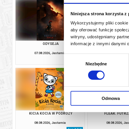
Niniejsza strona korzysta z
Wykorzystujemy pliki cookie 
aby oferować funkcje społecz
witryny, udostępniamy part
informacje z innymi danymi 
ODYSEJA
O CZYM SOBIE N
07.08.2026, Jastarnia
07.08.2026, Jas
Wybór
kup bilet
Niezbędne
zgody
Odmowa
KICIA KOCIA W PODRÓZY
FLEAK. FUTRZ
08.08.2026, Jastarnia
08.08.2026, Jas