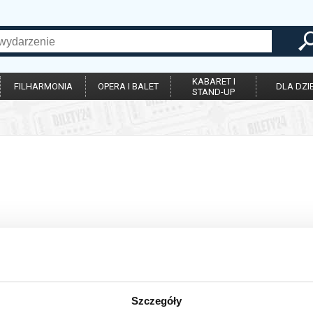
KABARET I
FILHARMONIA
OPERA I BALET
DLA DZIE
STAND-UP
Szczegóły