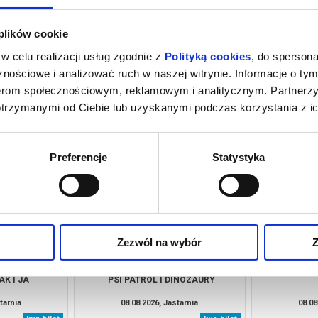
 plików cookie
w celu realizacji usług zgodnie z
Polityką cookies
, do spersona
nościowe i analizować ruch w naszej witrynie. Informacje o tym
nerom społecznościowym, reklamowym i analitycznym. Partnerz
otrzymanymi od Ciebie lub uzyskanymi podczas korzystania z ic
IE MÓWIMY
ZAPROSZENIE
SNY
tarnia
07.08.2026, Jastarnia
07.08
kup bilet
kup bilet
Preferencje
Statystyka
Zezwól na wybór
Z
AK I JA
PSI PATROL I DINOZAURY
tarnia
08.08.2026, Jastarnia
08.08