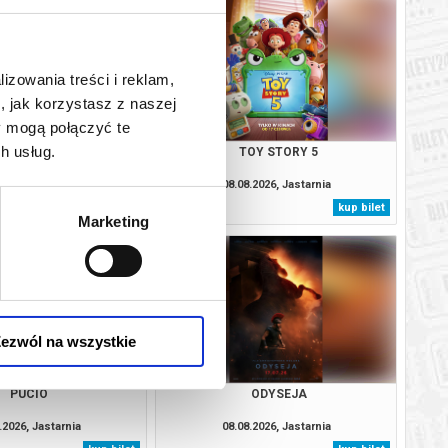
lizowania treści i reklam,
, jak korzystasz z naszej
y mogą połączyć te
h usług.
 O SŁONIACH
TOY STORY 5
.2026, Jastarnia
08.08.2026, Jastarnia
kup bilet
kup bilet
Marketing
ezwól na wszystkie
PUCIO
ODYSEJA
.2026, Jastarnia
08.08.2026, Jastarnia