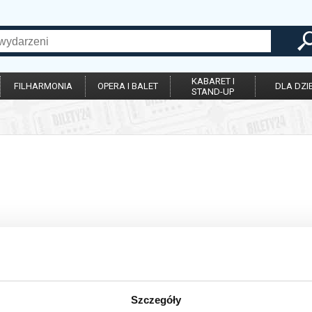
KABARET I
FILHARMONIA
OPERA I BALET
DLA DZIE
STAND-UP
Szczegóły