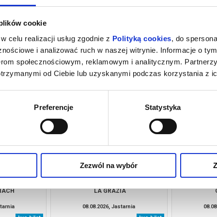
 plików cookie
w celu realizacji usług zgodnie z
Polityką cookies
, do spersona
nościowe i analizować ruch w naszej witrynie. Informacje o tym
nerom społecznościowym, reklamowym i analitycznym. Partnerz
otrzymanymi od Ciebie lub uzyskanymi podczas korzystania z ic
 PODRÓZY
FLEAK. FUTRZAK I JA
PSI PA
tarnia
08.08.2026, Jastarnia
08.08
kup bilet
kup bilet
Preferencje
Statystyka
Zezwól na wybór
Z
NIACH
LA GRAZIA
tarnia
08.08.2026, Jastarnia
08.08