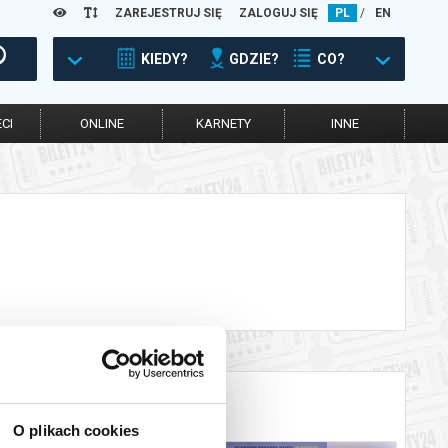
ZAREJESTRUJ SIĘ
ZALOGUJ SIĘ
PL
/
EN
KIEDY?
GDZIE?
CO?
CI
ONLINE
KARNETY
INNE
O plikach cookies