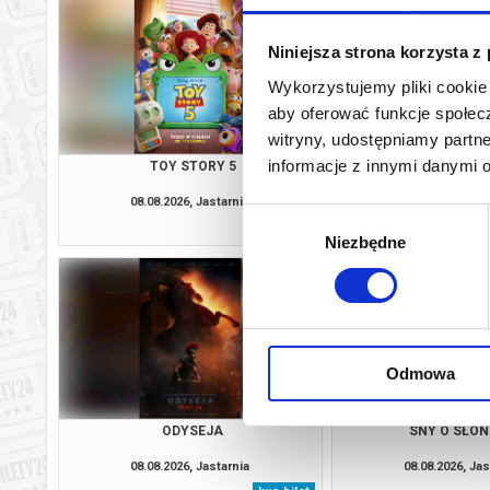
Niniejsza strona korzysta z
Wykorzystujemy pliki cookie 
aby oferować funkcje społecz
witryny, udostępniamy part
informacje z innymi danymi 
TOY STORY 5
KICIA KOCIA W
08.08.2026, Jastarnia
08.08.2026, Jas
Wybór
kup bilet
Niezbędne
zgody
Odmowa
ODYSEJA
SNY O SŁO
08.08.2026, Jastarnia
08.08.2026, Jas