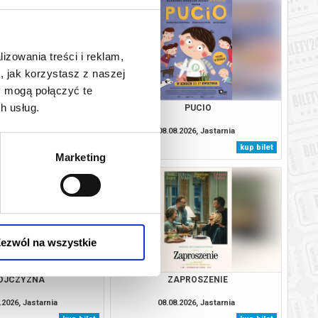
lizowania treści i reklam,
, jak korzystasz z naszej
y mogą połączyć te
h usług.
TROL I DINOZAURY
PUCIO
.2026, Jastarnia
08.08.2026, Jastarnia
kup bilet
kup bilet
Marketing
ezwól na wszystkie
OJCZYZNA
ZAPROSZENIE
.2026, Jastarnia
08.08.2026, Jastarnia