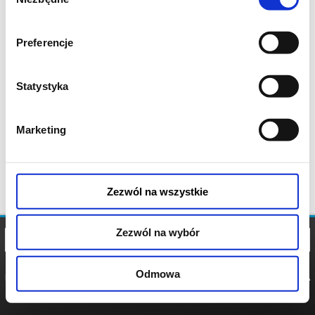
zgody
Preferencje
Statystyka
Marketing
Zezwól na wszystkie
Zezwól na wybór
Odmowa
REGULAMIN
POLITYKA
POLITYKA
COOKIES
PRYWATNOŚCI