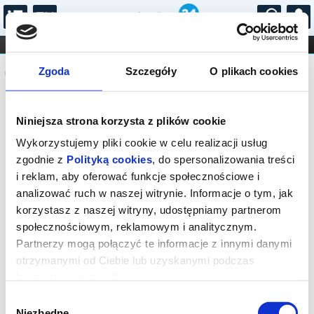
...
KONCERTY
KINO
TEATR
KABARET I
Komunikat
FILHARMONIA
OPERA I BALET
Zgoda
Szczegóły
O plikach cookies
STAND-UP
DLA DZIECI
ONLINE
KARNETY
Niniejsza strona korzysta z plików cookie
Wykorzystujemy pliki cookie w celu realizacji usług
zgodnie z
Polityką cookies
, do spersonalizowania treści
i reklam, aby oferować funkcje społecznościowe i
analizować ruch w naszej witrynie. Informacje o tym, jak
korzystasz z naszej witryny, udostępniamy partnerom
społecznościowym, reklamowym i analitycznym.
Partnerzy mogą połączyć te informacje z innymi danymi
otrzymanymi od Ciebie lub uzyskanymi podczas
korzystania z ich usług.
Wybór
Niezbędne