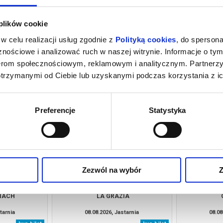
 plików cookie
w celu realizacji usług zgodnie z
Polityką cookies
, do spersona
nościowe i analizować ruch w naszej witrynie. Informacje o tym
nerom społecznościowym, reklamowym i analitycznym. Partnerz
otrzymanymi od Ciebie lub uzyskanymi podczas korzystania z ic
 PODRÓZY
FLEAK. FUTRZAK I JA
PSI PA
tarnia
08.08.2026, Jastarnia
08.08
kup bilet
kup bilet
Preferencje
Statystyka
Zezwól na wybór
Z
NIACH
LA GRAZIA
tarnia
08.08.2026, Jastarnia
08.08