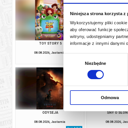
Niniejsza strona korzysta z
Wykorzystujemy pliki cookie 
aby oferować funkcje społecz
witryny, udostępniamy part
informacje z innymi danymi 
TOY STORY 5
KICIA KOCIA W
08.08.2026, Jastarnia
08.08.2026, Jas
Wybór
kup bilet
Niezbędne
zgody
Odmowa
ODYSEJA
SNY O SŁO
08.08.2026, Jastarnia
08.08.2026, Jas