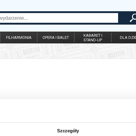
KABARET I
FILHARMONIA
OPERA I BALET
DLA DZIE
STAND-UP
Szczegóły