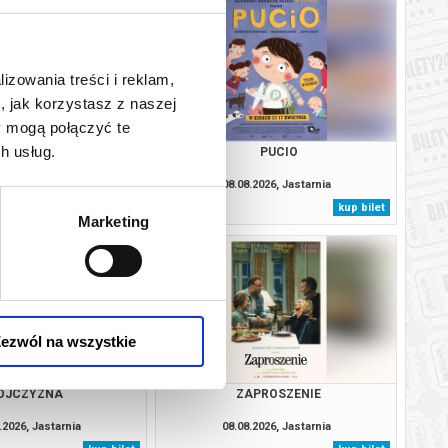
lizowania treści i reklam,
, jak korzystasz z naszej
y mogą połączyć te
h usług.
TROL I DINOZAURY
PUCIO
.2026, Jastarnia
08.08.2026, Jastarnia
kup bilet
kup bilet
Marketing
ezwól na wszystkie
OJCZYZNA
ZAPROSZENIE
.2026, Jastarnia
08.08.2026, Jastarnia