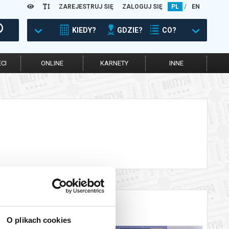
ZAREJESTRUJ SIĘ
ZALOGUJ SIĘ
PL
/
EN
KIEDY?
GDZIE?
CO?
CI
ONLINE
KARNETY
INNE
O plikach cookies