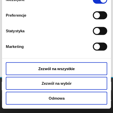
zgody
Preferencje
Statystyka
Marketing
Zezwól na wszystkie
Zezwól na wybór
Odmowa
REGULAMIN
POLITYKA
POLITYKA
COOKIES
PRYWATNOŚCI