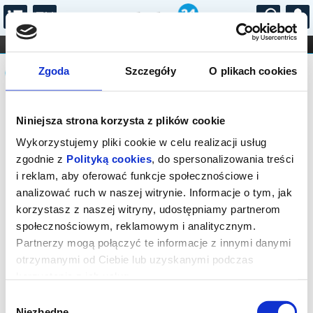
...
KONCERTY
KINO
TEATR
KABARET I
Komunikat
FILHARMONIA
OPERA I BALET
Zgoda
Szczegóły
O plikach cookies
STAND-UP
DLA DZIECI
ONLINE
KARNETY
Niniejsza strona korzysta z plików cookie
Wykorzystujemy pliki cookie w celu realizacji usług
zgodnie z
Polityką cookies
, do spersonalizowania treści
i reklam, aby oferować funkcje społecznościowe i
analizować ruch w naszej witrynie. Informacje o tym, jak
korzystasz z naszej witryny, udostępniamy partnerom
społecznościowym, reklamowym i analitycznym.
Partnerzy mogą połączyć te informacje z innymi danymi
otrzymanymi od Ciebie lub uzyskanymi podczas
korzystania z ich usług.
Wybór
Niezbędne