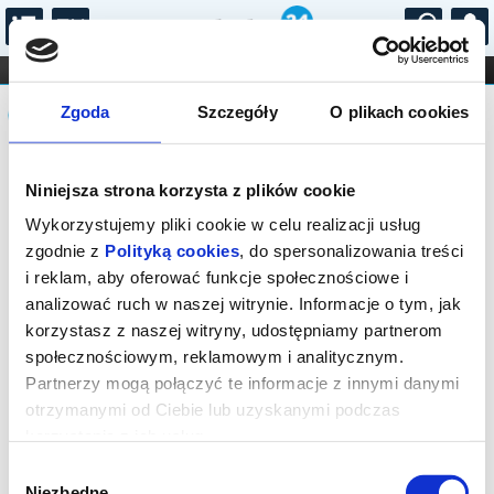
...
KONCERTY
KINO
TEATR
KABARET I
Komunikat
FILHARMONIA
OPERA I BALET
Zgoda
Szczegóły
O plikach cookies
STAND-UP
DLA DZIECI
ONLINE
KARNETY
Niniejsza strona korzysta z plików cookie
Wykorzystujemy pliki cookie w celu realizacji usług
zgodnie z
Polityką cookies
, do spersonalizowania treści
i reklam, aby oferować funkcje społecznościowe i
analizować ruch w naszej witrynie. Informacje o tym, jak
korzystasz z naszej witryny, udostępniamy partnerom
społecznościowym, reklamowym i analitycznym.
Partnerzy mogą połączyć te informacje z innymi danymi
otrzymanymi od Ciebie lub uzyskanymi podczas
korzystania z ich usług.
Wybór
Niezbędne