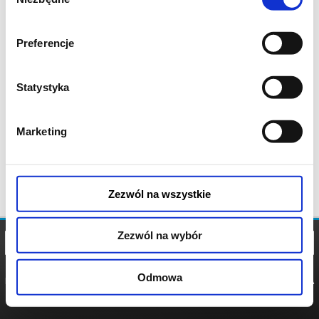
zgody
Preferencje
Statystyka
Marketing
Zezwól na wszystkie
Zezwól na wybór
Odmowa
REGULAMIN
POLITYKA
POLITYKA
COOKIES
PRYWATNOŚCI