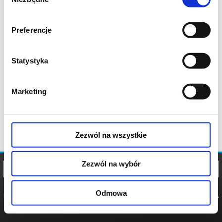
zgody
Preferencje
Statystyka
Marketing
Zezwól na wszystkie
Zezwól na wybór
Odmowa
REGULAMIN
POLITYKA
POLITYKA
COOKIES
PRYWATNOŚCI