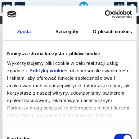
...
KONCERTY
KINO
TEATR
KABARET I
Komunikat
FILHARMONIA
OPERA I BALET
Zgoda
Szczegóły
O plikach cookies
STAND-UP
DLA DZIECI
ONLINE
KARNETY
Niniejsza strona korzysta z plików cookie
Wykorzystujemy pliki cookie w celu realizacji usług
zgodnie z
Polityką cookies
, do spersonalizowania treści
i reklam, aby oferować funkcje społecznościowe i
analizować ruch w naszej witrynie. Informacje o tym, jak
korzystasz z naszej witryny, udostępniamy partnerom
społecznościowym, reklamowym i analitycznym.
Partnerzy mogą połączyć te informacje z innymi danymi
otrzymanymi od Ciebie lub uzyskanymi podczas
korzystania z ich usług.
Wybór
Niezbędne