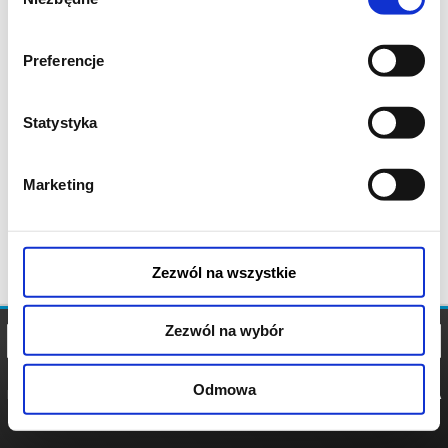
zgody
Preferencje
Statystyka
Marketing
Zezwól na wszystkie
Zezwól na wybór
Odmowa
REGULAMIN
POLITYKA
POLITYKA
COOKIES
PRYWATNOŚCI