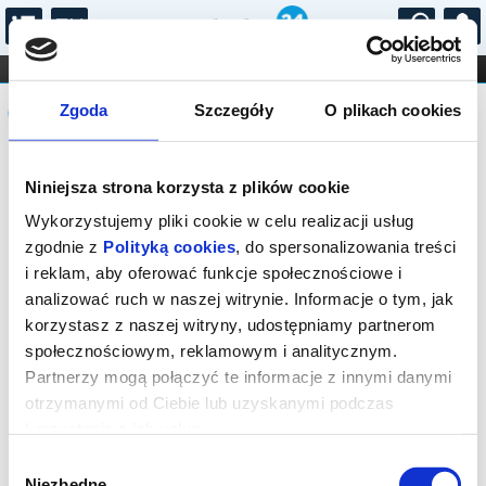
...
KONCERTY
KINO
TEATR
KABARET I
Komunikat
FILHARMONIA
OPERA I BALET
Zgoda
Szczegóły
O plikach cookies
STAND-UP
DLA DZIECI
ONLINE
KARNETY
Sprzedaż on-line została zakończona,
Niniejsza strona korzysta z plików cookie
sprawdź dostępność biletów w kasie.
Wykorzystujemy pliki cookie w celu realizacji usług
zgodnie z
Polityką cookies
, do spersonalizowania treści
i reklam, aby oferować funkcje społecznościowe i
analizować ruch w naszej witrynie. Informacje o tym, jak
korzystasz z naszej witryny, udostępniamy partnerom
społecznościowym, reklamowym i analitycznym.
Partnerzy mogą połączyć te informacje z innymi danymi
otrzymanymi od Ciebie lub uzyskanymi podczas
korzystania z ich usług.
Wybór
Niezbędne