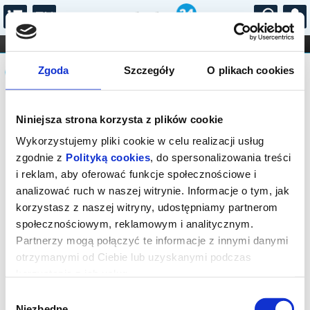
...
KONCERTY
KINO
TEATR
KABARET I
Komunikat
FILHARMONIA
OPERA I BALET
Zgoda
Szczegóły
O plikach cookies
STAND-UP
DLA DZIECI
ONLINE
KARNETY
Sprzedaż on-line została zakończona,
Niniejsza strona korzysta z plików cookie
sprawdź dostępność biletów w kasie.
Wykorzystujemy pliki cookie w celu realizacji usług
zgodnie z
Polityką cookies
, do spersonalizowania treści
i reklam, aby oferować funkcje społecznościowe i
analizować ruch w naszej witrynie. Informacje o tym, jak
korzystasz z naszej witryny, udostępniamy partnerom
społecznościowym, reklamowym i analitycznym.
Partnerzy mogą połączyć te informacje z innymi danymi
otrzymanymi od Ciebie lub uzyskanymi podczas
korzystania z ich usług.
Wybór
Niezbędne