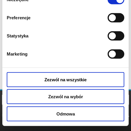
zgody
Preferencje
Statystyka
Marketing
Zezwól na wszystkie
Zezwól na wybór
Odmowa
REGULAMIN
POLITYKA
POLITYKA
COOKIES
PRYWATNOŚCI