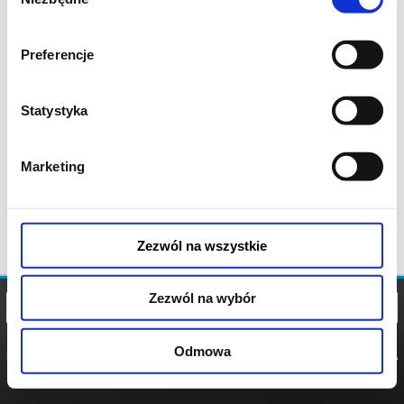
zgody
Preferencje
Statystyka
Marketing
Zezwól na wszystkie
Zezwól na wybór
Odmowa
REGULAMIN
POLITYKA
POLITYKA
COOKIES
PRYWATNOŚCI