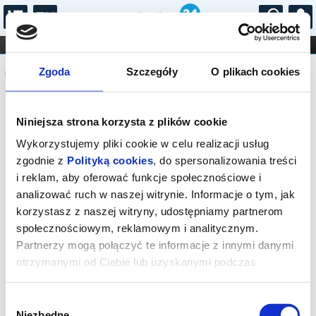
...
KONCERTY
KINO
TEATR
KABARET I
Komunikat
FILHARMONIA
OPERA I BALET
Zgoda
Szczegóły
O plikach cookies
STAND-UP
DLA DZIECI
ONLINE
KARNETY
Sprzedaż on-line została zakończona,
Niniejsza strona korzysta z plików cookie
sprawdź dostępność biletów w kasie.
Wykorzystujemy pliki cookie w celu realizacji usług
zgodnie z
Polityką cookies
, do spersonalizowania treści
i reklam, aby oferować funkcje społecznościowe i
analizować ruch w naszej witrynie. Informacje o tym, jak
korzystasz z naszej witryny, udostępniamy partnerom
społecznościowym, reklamowym i analitycznym.
Partnerzy mogą połączyć te informacje z innymi danymi
otrzymanymi od Ciebie lub uzyskanymi podczas
korzystania z ich usług.
Wybór
Niezbędne