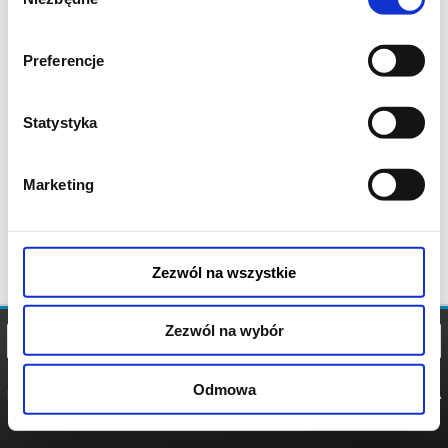
zgody
Preferencje
Statystyka
Marketing
Zezwól na wszystkie
Zezwól na wybór
Odmowa
REGULAMIN
POLITYKA
POLITYKA
COOKIES
PRYWATNOŚCI