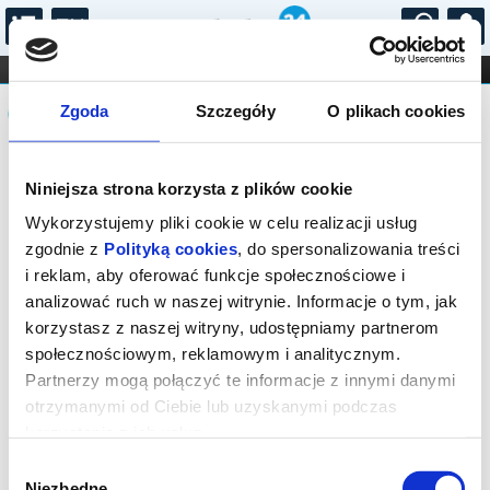
...
KONCERTY
KINO
TEATR
KABARET I
Komunikat
FILHARMONIA
OPERA I BALET
Zgoda
Szczegóły
O plikach cookies
STAND-UP
DLA DZIECI
ONLINE
KARNETY
Sprzedaż on-line została zakończona,
Niniejsza strona korzysta z plików cookie
sprawdź dostępność biletów w kasie.
Wykorzystujemy pliki cookie w celu realizacji usług
zgodnie z
Polityką cookies
, do spersonalizowania treści
i reklam, aby oferować funkcje społecznościowe i
analizować ruch w naszej witrynie. Informacje o tym, jak
korzystasz z naszej witryny, udostępniamy partnerom
społecznościowym, reklamowym i analitycznym.
Partnerzy mogą połączyć te informacje z innymi danymi
otrzymanymi od Ciebie lub uzyskanymi podczas
korzystania z ich usług.
Wybór
Niezbędne