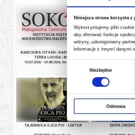
Niniejsza strona korzysta z
Wykorzystujemy pliki cookie 
aby oferować funkcje społecz
witryny, udostępniamy part
informacje z innymi danymi 
KANCSURA ISTVÁN | RADU ŞERBAN |
SPIDER-MAN. CAŁKIEM
TERRA LUCIDA | BWA
2D DUBBI
10.07.2026 - 29.08.2026, Nowy Sącz
07.08.2026, No
Wybór
info
Niezbędne
zgody
Odmowa
TAJEMNICA OJCA PIO - LEKTOR
EKIPA ZWIE