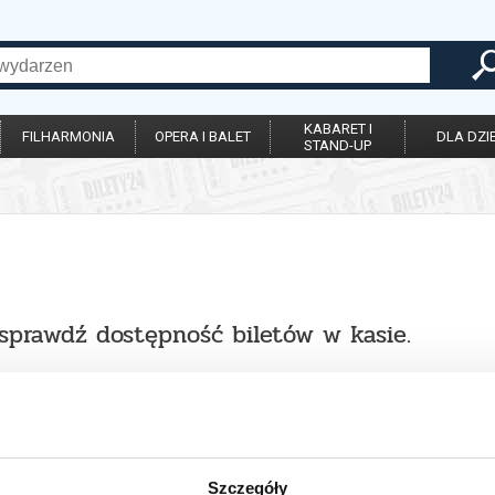
KABARET I
FILHARMONIA
OPERA I BALET
DLA DZIE
STAND-UP
 sprawdź dostępność biletów w kasie.
Szczegóły