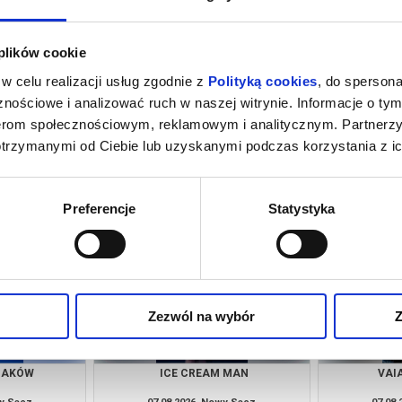
 plików cookie
w celu realizacji usług zgodnie z
Polityką cookies
, do spersona
nościowe i analizować ruch w naszej witrynie. Informacje o tym
nerom społecznościowym, reklamowym i analitycznym. Partnerz
otrzymanymi od Ciebie lub uzyskanymi podczas korzystania z ic
 NOWY DZIEŃ -
VAIANA - DUBBING
PUC
NG
wy Sącz
07.08.2026, Nowy Sącz
07.08
kup bilet
kup bilet
Preferencje
Statystyka
Zezwól na wybór
Z
RZAKÓW
ICE CREAM MAN
VAI