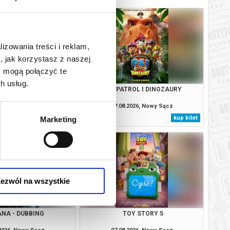
lizowania treści i reklam,
, jak korzystasz z naszej
y mogą połączyć te
h usług.
IO - DUBBING
PSI PATROL I DINOZAURY
.2026, Nowy Sącz
07.08.2026, Nowy Sącz
kup bilet
kup bilet
Marketing
ezwól na wszystkie
ANA - DUBBING
TOY STORY 5