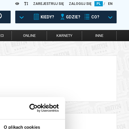
ZAREJESTRUJ SIĘ
ZALOGUJ SIĘ
PL
/
EN
KIEDY?
GDZIE?
CO?
CI
ONLINE
KARNETY
INNE
O plikach cookies