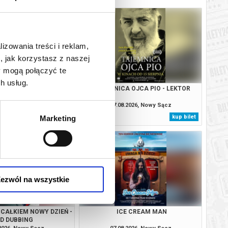
lizowania treści i reklam,
, jak korzystasz z naszej
y mogą połączyć te
h usług.
IO - DUBBING
TAJEMNICA OJCA PIO - LEKTOR
.2026, Nowy Sącz
07.08.2026, Nowy Sącz
kup bilet
kup bilet
Marketing
ezwól na wszystkie
 CAŁKIEM NOWY DZIEŃ -
ICE CREAM MAN
2D DUBBING