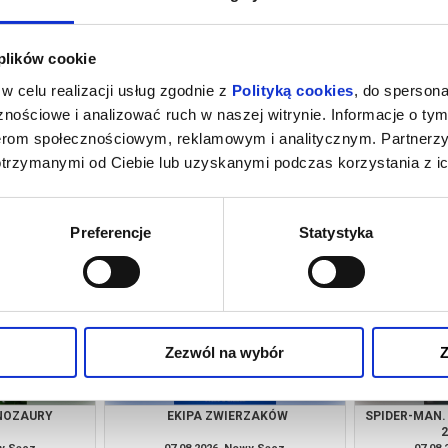
 plików cookie
w celu realizacji usług zgodnie z
Polityką cookies
, do spersona
nościowe i analizować ruch w naszej witrynie. Informacje o tym
nerom społecznościowym, reklamowym i analitycznym. Partnerz
otrzymanymi od Ciebie lub uzyskanymi podczas korzystania z ic
 NOWY DZIEŃ -
VAIANA - DUBBING
PUC
NG
wy Sącz
07.08.2026, Nowy Sącz
07.08
kup bilet
kup bilet
Preferencje
Statystyka
Zezwól na wybór
Z
INOZAURY
EKIPA ZWIERZAKÓW
SPIDER-MAN.