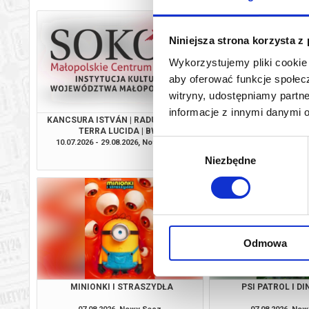
Niniejsza strona korzysta z
Wykorzystujemy pliki cookie 
aby oferować funkcje społecz
witryny, udostępniamy part
informacje z innymi danymi 
KANCSURA ISTVÁN | RADU ŞERBAN |
SPIDER-MAN. CAŁKIEM
TERRA LUCIDA | BWA
2D DUBBI
10.07.2026 - 29.08.2026, Nowy Sącz
07.08.2026, No
Wybór
info
Niezbędne
zgody
Odmowa
MINIONKI I STRASZYDŁA
PSI PATROL I D