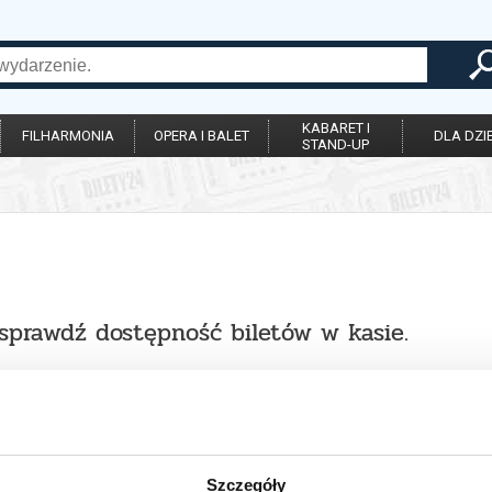
KABARET I
FILHARMONIA
OPERA I BALET
DLA DZIE
STAND-UP
 sprawdź dostępność biletów w kasie.
Szczegóły