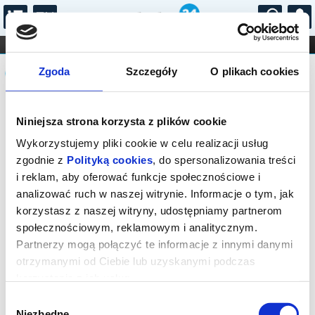
...
KONCERTY
KINO
TEATR
KABARET I
Komunikat
FILHARMONIA
OPERA I BALET
Zgoda
Szczegóły
O plikach cookies
STAND-UP
DLA DZIECI
ONLINE
KARNETY
Sprzedaż on-line została zakończona,
Niniejsza strona korzysta z plików cookie
sprawdź dostępność biletów w kasie.
Wykorzystujemy pliki cookie w celu realizacji usług
zgodnie z
Polityką cookies
, do spersonalizowania treści
i reklam, aby oferować funkcje społecznościowe i
analizować ruch w naszej witrynie. Informacje o tym, jak
korzystasz z naszej witryny, udostępniamy partnerom
społecznościowym, reklamowym i analitycznym.
Partnerzy mogą połączyć te informacje z innymi danymi
otrzymanymi od Ciebie lub uzyskanymi podczas
korzystania z ich usług.
Wybór
Niezbędne