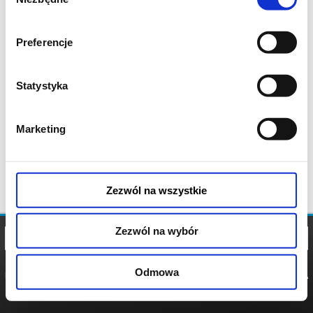
zgody
Preferencje
Statystyka
Marketing
Zezwól na wszystkie
Zezwól na wybór
Odmowa
REGULAMIN
POLITYKA
POLITYKA
COOKIES
PRYWATNOŚCI