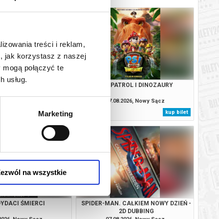
lizowania treści i reklam,
, jak korzystasz z naszej
y mogą połączyć te
h usług.
KI I STRASZYDŁA
PSI PATROL I DINOZAURY
.2026, Nowy Sącz
07.08.2026, Nowy Sącz
kup bilet
kup bilet
Marketing
ezwól na wszystkie
YDACI ŚMIERCI
SPIDER-MAN. CAŁKIEM NOWY DZIEŃ -
2D DUBBING