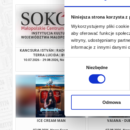
Niniejsza strona korzysta z
Wykorzystujemy pliki cookie 
aby oferować funkcje społecz
witryny, udostępniamy part
informacje z innymi danymi 
KANCSURA ISTVÁN | RADU ŞERBAN |
EKIPA ZWIE
TERRA LUCIDA | BWA
10.07.2026 - 29.08.2026, Nowy Sącz
07.08.2026, No
Wybór
info
Niezbędne
zgody
Odmowa
ICE CREAM MAN
VAIANA - DU