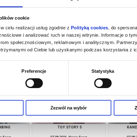
 plików cookie
w celu realizacji usług zgodnie z
Polityką cookies
, do spersona
nościowe i analizować ruch w naszej witrynie. Informacje o tym
nerom społecznościowym, reklamowym i analitycznym. Partnerz
otrzymanymi od Ciebie lub uzyskanymi podczas korzystania z ic
RZAKÓW
TAJEMNICA OJCA PIO - LEKTOR
MINION
wy Sącz
07.08.2026, Nowy Sącz
07.08
kup bilet
kup bilet
Preferencje
Statystyka
Zezwól na wybór
Z
BBING
TOY STORY 5
KAND