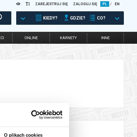
ZAREJESTRUJ SIĘ
ZALOGUJ SIĘ
PL
/
EN
KIEDY?
GDZIE?
CO?
CI
ONLINE
KARNETY
INNE
O plikach cookies