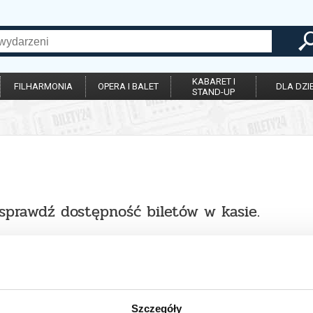
KABARET I
FILHARMONIA
OPERA I BALET
DLA DZIE
STAND-UP
 sprawdź dostępność biletów w kasie.
Szczegóły