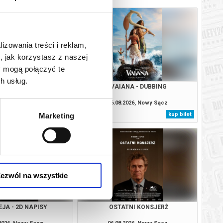
lizowania treści i reklam,
, jak korzystasz z naszej
y mogą połączyć te
h usług.
A ZWIERZAKÓW
VAIANA - DUBBING
.2026, Nowy Sącz
06.08.2026, Nowy Sącz
kup bilet
kup bilet
Marketing
ezwól na wszystkie
JA - 2D NAPISY
OSTATNI KONSJERŻ