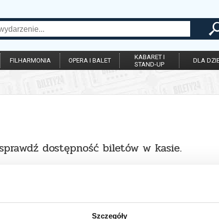
KABARET I
FILHARMONIA
OPERA I BALET
DLA DZIE
STAND-UP
 sprawdź dostępność biletów w kasie.
Szczegóły