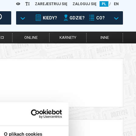
ZAREJESTRUJ SIĘ
ZALOGUJ SIĘ
PL
/
EN
KIEDY?
GDZIE?
CO?
CI
ONLINE
KARNETY
INNE
O plikach cookies