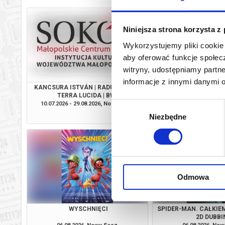
Niniejsza strona korzysta z
Wykorzystujemy pliki cookie 
aby oferować funkcje społecz
witryny, udostępniamy part
informacje z innymi danymi 
KANCSURA ISTVÁN | RADU ŞERBAN |
TOY STOR
TERRA LUCIDA | BWA
10.07.2026 - 29.08.2026, Nowy Sącz
06.08.2026, No
Wybór
info
Niezbędne
zgody
Odmowa
WYSCHNIĘCI
SPIDER-MAN. CAŁKIEM
2D DUBBI