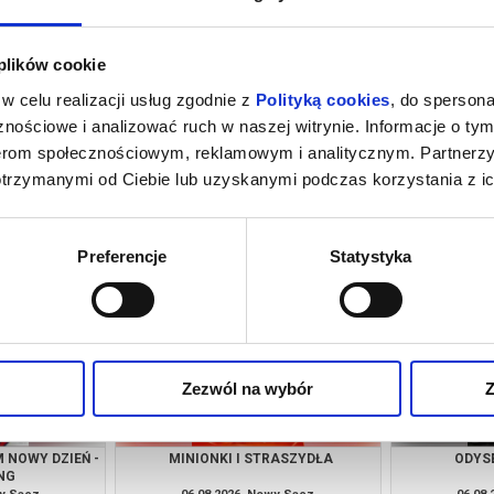
 plików cookie
w celu realizacji usług zgodnie z
Polityką cookies
, do spersona
nościowe i analizować ruch w naszej witrynie. Informacje o tym
nerom społecznościowym, reklamowym i analitycznym. Partnerz
otrzymanymi od Ciebie lub uzyskanymi podczas korzystania z ic
Y 5
ODYSEJA - 2D NAPISY
EKIP
wy Sącz
06.08.2026, Nowy Sącz
06.08
kup bilet
kup bilet
Preferencje
Statystyka
Zezwól na wybór
Z
 NOWY DZIEŃ -
MINIONKI I STRASZYDŁA
ODYSE
NG