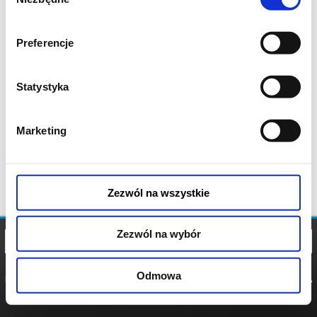
zgody
Preferencje
Statystyka
Marketing
Zezwól na wszystkie
Zezwól na wybór
Odmowa
REGULAMIN
POLITYKA
POLITYKA
COOKIES
PRYWATNOŚCI