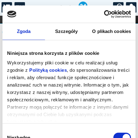
...
KONCERTY
KINO
TEATR
KABARET I
Komunikat
FILHARMONIA
OPERA I BALET
Zgoda
Szczegóły
O plikach cookies
STAND-UP
DLA DZIECI
ONLINE
KARNETY
Sprzedaż on-line została zakończona,
Niniejsza strona korzysta z plików cookie
sprawdź dostępność biletów w kasie.
Wykorzystujemy pliki cookie w celu realizacji usług
zgodnie z
Polityką cookies
, do spersonalizowania treści
i reklam, aby oferować funkcje społecznościowe i
analizować ruch w naszej witrynie. Informacje o tym, jak
korzystasz z naszej witryny, udostępniamy partnerom
społecznościowym, reklamowym i analitycznym.
Partnerzy mogą połączyć te informacje z innymi danymi
otrzymanymi od Ciebie lub uzyskanymi podczas
korzystania z ich usług.
Wybór
Niezbędne