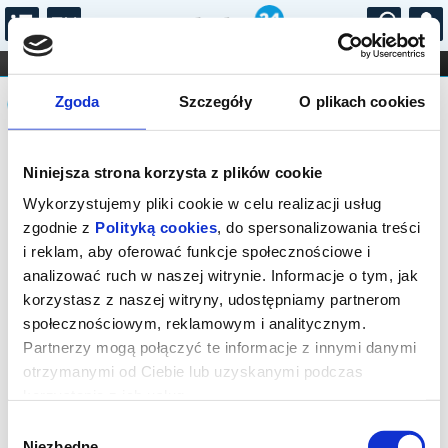
...
KONCERTY
KINO
TEATR
KABARET I
Komunikat
FILHARMONIA
OPERA I BALET
Zgoda
Szczegóły
O plikach cookies
STAND-UP
DLA DZIECI
ONLINE
KARNETY
Sprzedaż on-line została zakończona,
Niniejsza strona korzysta z plików cookie
sprawdź dostępność biletów w kasie.
Wykorzystujemy pliki cookie w celu realizacji usług
zgodnie z
Polityką cookies
, do spersonalizowania treści
i reklam, aby oferować funkcje społecznościowe i
analizować ruch w naszej witrynie. Informacje o tym, jak
korzystasz z naszej witryny, udostępniamy partnerom
społecznościowym, reklamowym i analitycznym.
Partnerzy mogą połączyć te informacje z innymi danymi
otrzymanymi od Ciebie lub uzyskanymi podczas
korzystania z ich usług.
Wybór
Niezbędne