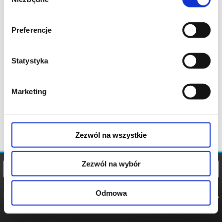
zgody
Preferencje
Statystyka
Marketing
Zezwól na wszystkie
Zezwól na wybór
Odmowa
REGULAMIN
POLITYKA
POLITYKA
COOKIES
PRYWATNOŚCI