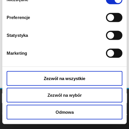
zgody
Preferencje
Statystyka
Marketing
Zezwól na wszystkie
Zezwól na wybór
Odmowa
REGULAMIN
POLITYKA
POLITYKA
COOKIES
PRYWATNOŚCI