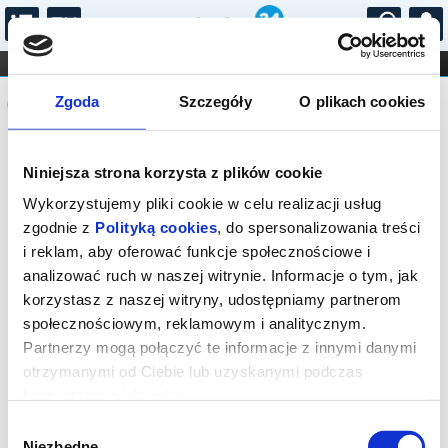
...
KONCERTY
KINO
TEATR
KABARET I
Komunikat
FILHARMONIA
OPERA I BALET
Zgoda
Szczegóły
O plikach cookies
STAND-UP
DLA DZIECI
ONLINE
KARNETY
Sprzedaż on-line została zakończona,
Niniejsza strona korzysta z plików cookie
sprawdź dostępność biletów w kasie.
Wykorzystujemy pliki cookie w celu realizacji usług
zgodnie z
Polityką cookies
, do spersonalizowania treści
i reklam, aby oferować funkcje społecznościowe i
analizować ruch w naszej witrynie. Informacje o tym, jak
korzystasz z naszej witryny, udostępniamy partnerom
społecznościowym, reklamowym i analitycznym.
Partnerzy mogą połączyć te informacje z innymi danymi
otrzymanymi od Ciebie lub uzyskanymi podczas
korzystania z ich usług.
Wybór
Niezbędne