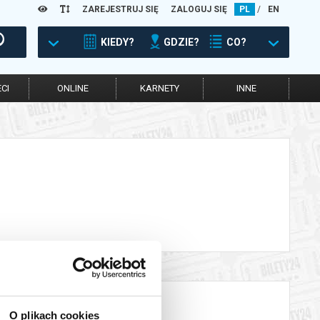
ZAREJESTRUJ SIĘ
ZALOGUJ SIĘ
PL
/
EN
KIEDY?
GDZIE?
CO?
CI
ONLINE
KARNETY
INNE
O plikach cookies