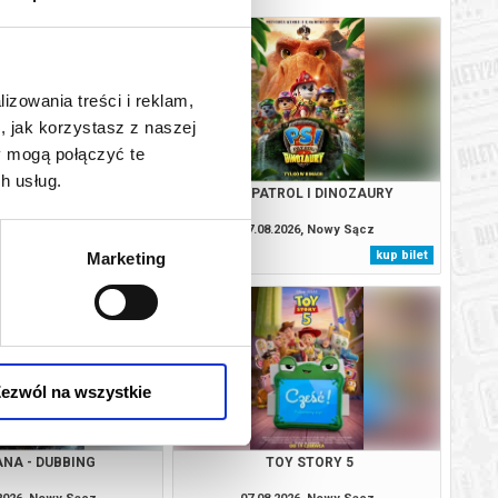
lizowania treści i reklam,
, jak korzystasz z naszej
y mogą połączyć te
h usług.
IO - DUBBING
PSI PATROL I DINOZAURY
.2026, Nowy Sącz
07.08.2026, Nowy Sącz
kup bilet
kup bilet
Marketing
ezwól na wszystkie
ANA - DUBBING
TOY STORY 5