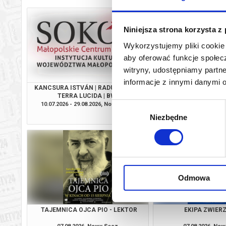
Niniejsza strona korzysta z
Wykorzystujemy pliki cookie 
aby oferować funkcje społecz
witryny, udostępniamy part
informacje z innymi danymi 
KANCSURA ISTVÁN | RADU ŞERBAN |
SPIDER-MAN. CAŁKIEM
TERRA LUCIDA | BWA
2D DUBBI
10.07.2026 - 29.08.2026, Nowy Sącz
07.08.2026, No
Wybór
info
Niezbędne
zgody
Odmowa
TAJEMNICA OJCA PIO - LEKTOR
EKIPA ZWIE