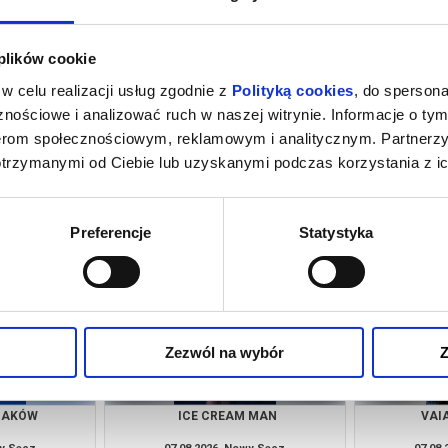
 plików cookie
w celu realizacji usług zgodnie z
Polityką cookies
, do spersona
nościowe i analizować ruch w naszej witrynie. Informacje o tym
nerom społecznościowym, reklamowym i analitycznym. Partnerz
otrzymanymi od Ciebie lub uzyskanymi podczas korzystania z ic
 NOWY DZIEŃ -
VAIANA - DUBBING
PUC
NG
wy Sącz
07.08.2026, Nowy Sącz
07.08
kup bilet
kup bilet
Preferencje
Statystyka
Zezwól na wybór
Z
RZAKÓW
ICE CREAM MAN
VAI