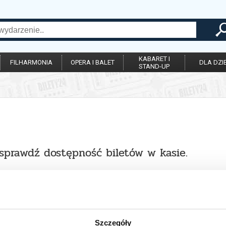
KABARET I
FILHARMONIA
OPERA I BALET
DLA DZIE
STAND-UP
 sprawdź dostępność biletów w kasie.
Szczegóły