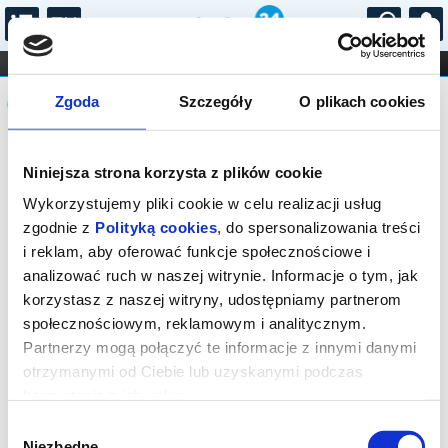
...
KONCERTY
KINO
TEATR
KABARET I
Komunikat
FILHARMONIA
OPERA I BALET
Zgoda
Szczegóły
O plikach cookies
STAND-UP
DLA DZIECI
ONLINE
KARNETY
Sprzedaż on-line została zakończona,
Niniejsza strona korzysta z plików cookie
sprawdź dostępność biletów w kasie.
Wykorzystujemy pliki cookie w celu realizacji usług
zgodnie z
Polityką cookies
, do spersonalizowania treści
i reklam, aby oferować funkcje społecznościowe i
analizować ruch w naszej witrynie. Informacje o tym, jak
korzystasz z naszej witryny, udostępniamy partnerom
społecznościowym, reklamowym i analitycznym.
Partnerzy mogą połączyć te informacje z innymi danymi
otrzymanymi od Ciebie lub uzyskanymi podczas
korzystania z ich usług.
Wybór
Niezbędne