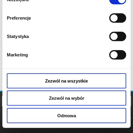
zgody
Preferencje
Statystyka
Marketing
Zezwól na wszystkie
Zezwól na wybór
Odmowa
REGULAMIN
POLITYKA
POLITYKA
COOKIES
PRYWATNOŚCI