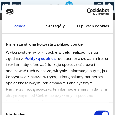
...
KONCERTY
KINO
TEATR
KABARET I
Komunikat
FILHARMONIA
OPERA I BALET
Zgoda
Szczegóły
O plikach cookies
STAND-UP
DLA DZIECI
ONLINE
KARNETY
Sprzedaż on-line została zakończona,
Niniejsza strona korzysta z plików cookie
sprawdź dostępność biletów w kasie.
Wykorzystujemy pliki cookie w celu realizacji usług
zgodnie z
Polityką cookies
, do spersonalizowania treści
i reklam, aby oferować funkcje społecznościowe i
analizować ruch w naszej witrynie. Informacje o tym, jak
korzystasz z naszej witryny, udostępniamy partnerom
społecznościowym, reklamowym i analitycznym.
Partnerzy mogą połączyć te informacje z innymi danymi
otrzymanymi od Ciebie lub uzyskanymi podczas
korzystania z ich usług.
Wybór
Niezbędne