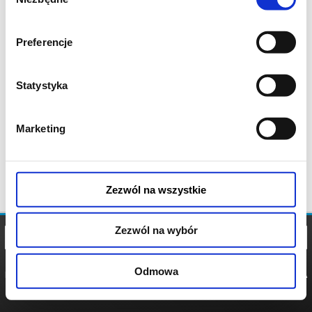
zgody
Preferencje
Statystyka
Marketing
Zezwól na wszystkie
Zezwól na wybór
Odmowa
REGULAMIN
POLITYKA
POLITYKA
COOKIES
PRYWATNOŚCI