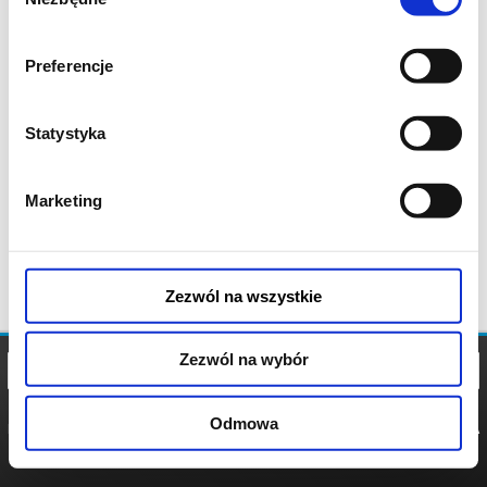
zgody
Preferencje
Statystyka
Marketing
Zezwól na wszystkie
Zezwól na wybór
Odmowa
REGULAMIN
POLITYKA
POLITYKA
COOKIES
PRYWATNOŚCI