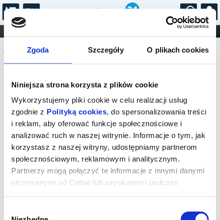
...
KONCERTY
KINO
TEATR
KABARET I
Komunikat
FILHARMONIA
OPERA I BALET
Zgoda
Szczegóły
O plikach cookies
STAND-UP
DLA DZIECI
ONLINE
KARNETY
Sprzedaż on-line została zakończona,
Niniejsza strona korzysta z plików cookie
sprawdź dostępność biletów w kasie.
Wykorzystujemy pliki cookie w celu realizacji usług
zgodnie z
Polityką cookies
, do spersonalizowania treści
i reklam, aby oferować funkcje społecznościowe i
analizować ruch w naszej witrynie. Informacje o tym, jak
korzystasz z naszej witryny, udostępniamy partnerom
społecznościowym, reklamowym i analitycznym.
Partnerzy mogą połączyć te informacje z innymi danymi
otrzymanymi od Ciebie lub uzyskanymi podczas
korzystania z ich usług.
Wybór
Niezbędne