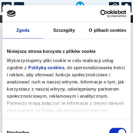
...
KONCERTY
KINO
TEATR
KABARET I
Komunikat
FILHARMONIA
OPERA I BALET
Zgoda
Szczegóły
O plikach cookies
STAND-UP
DLA DZIECI
ONLINE
KARNETY
Sprzedaż on-line została zakończona,
Niniejsza strona korzysta z plików cookie
sprawdź dostępność biletów w kasie.
Wykorzystujemy pliki cookie w celu realizacji usług
zgodnie z
Polityką cookies
, do spersonalizowania treści
i reklam, aby oferować funkcje społecznościowe i
analizować ruch w naszej witrynie. Informacje o tym, jak
korzystasz z naszej witryny, udostępniamy partnerom
społecznościowym, reklamowym i analitycznym.
Partnerzy mogą połączyć te informacje z innymi danymi
otrzymanymi od Ciebie lub uzyskanymi podczas
korzystania z ich usług.
Wybór
Niezbędne