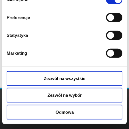
zgody
Preferencje
Statystyka
Marketing
Zezwól na wszystkie
Zezwól na wybór
Odmowa
REGULAMIN
POLITYKA
POLITYKA
COOKIES
PRYWATNOŚCI