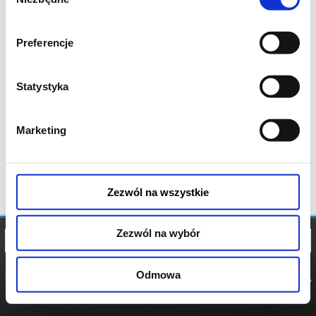
zgody
Preferencje
Statystyka
Marketing
Zezwól na wszystkie
Zezwól na wybór
Odmowa
REGULAMIN
POLITYKA
POLITYKA
COOKIES
PRYWATNOŚCI