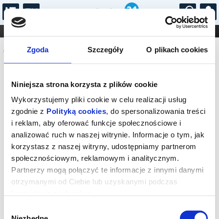
...
KONCERTY
KINO
TEATR
KABARET I
Komunikat
FILHARMONIA
OPERA I BALET
Zgoda
Szczegóły
O plikach cookies
STAND-UP
DLA DZIECI
ONLINE
KARNETY
Sprzedaż on-line została zakończona,
Niniejsza strona korzysta z plików cookie
sprawdź dostępność biletów w kasie.
Wykorzystujemy pliki cookie w celu realizacji usług
zgodnie z
Polityką cookies
, do spersonalizowania treści
i reklam, aby oferować funkcje społecznościowe i
analizować ruch w naszej witrynie. Informacje o tym, jak
korzystasz z naszej witryny, udostępniamy partnerom
społecznościowym, reklamowym i analitycznym.
Partnerzy mogą połączyć te informacje z innymi danymi
otrzymanymi od Ciebie lub uzyskanymi podczas
korzystania z ich usług.
Wybór
Niezbędne