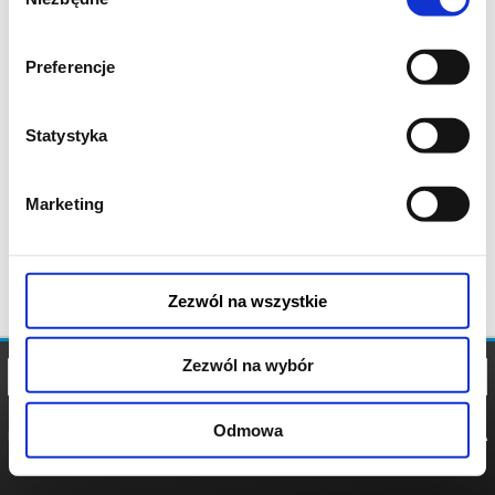
zgody
Preferencje
Statystyka
Marketing
Zezwól na wszystkie
Zezwól na wybór
Odmowa
REGULAMIN
POLITYKA
POLITYKA
COOKIES
PRYWATNOŚCI