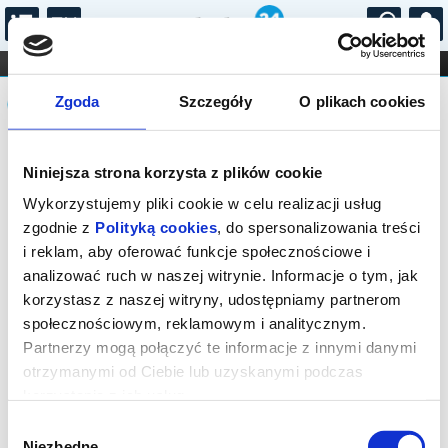
...
KONCERTY
KINO
TEATR
KABARET I
Komunikat
FILHARMONIA
OPERA I BALET
Zgoda
Szczegóły
O plikach cookies
STAND-UP
DLA DZIECI
ONLINE
KARNETY
Sprzedaż on-line została zakończona,
Niniejsza strona korzysta z plików cookie
sprawdź dostępność biletów w kasie.
Wykorzystujemy pliki cookie w celu realizacji usług
zgodnie z
Polityką cookies
, do spersonalizowania treści
i reklam, aby oferować funkcje społecznościowe i
analizować ruch w naszej witrynie. Informacje o tym, jak
korzystasz z naszej witryny, udostępniamy partnerom
społecznościowym, reklamowym i analitycznym.
Partnerzy mogą połączyć te informacje z innymi danymi
otrzymanymi od Ciebie lub uzyskanymi podczas
korzystania z ich usług.
Wybór
Niezbędne