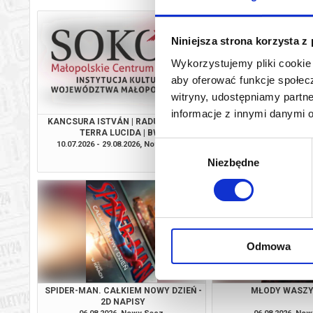
Niniejsza strona korzysta z
Wykorzystujemy pliki cookie 
aby oferować funkcje społecz
witryny, udostępniamy part
informacje z innymi danymi 
KANCSURA ISTVÁN | RADU ŞERBAN |
ODYSEJA - 2D
TERRA LUCIDA | BWA
10.07.2026 - 29.08.2026, Nowy Sącz
06.08.2026, No
Wybór
info
Niezbędne
zgody
Odmowa
SPIDER-MAN. CAŁKIEM NOWY DZIEŃ -
MŁODY WASZ
2D NAPISY