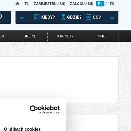
ZAREJESTRUJ SIĘ
ZALOGUJ SIĘ
PL
/
EN
KIEDY?
GDZIE?
CO?
CI
ONLINE
KARNETY
INNE
O plikach cookies