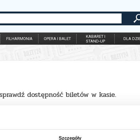
KABARET I
FILHARMONIA
OPERA I BALET
DLA DZIE
STAND-UP
 sprawdź dostępność biletów w kasie.
Szczegóły