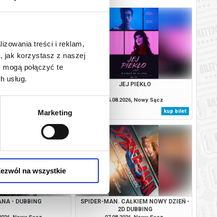
lizowania treści i reklam,
, jak korzystasz z naszej
y mogą połączyć te
h usług.
ÓG DA - LEKTOR
JEJ PIEKŁO
.2026, Nowy Sącz
06.08.2026, Nowy Sącz
kup bilet
kup bilet
Marketing
ezwól na wszystkie
ANA - DUBBING
SPIDER-MAN. CAŁKIEM NOWY DZIEŃ -
2D DUBBING