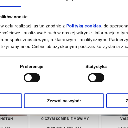
 plików cookie
w celu realizacji usług zgodnie z
Polityką cookies
, do spersona
nościowe i analizować ruch w naszej witrynie. Informacje o tym
nerom społecznościowym, reklamowym i analitycznym. Partnerz
otrzymanymi od Ciebie lub uzyskanymi podczas korzystania z ic
 NAPISY
OSTATNI KONSJERŻ
JAK B
wy Sącz
06.08.2026, Nowy Sącz
06.08
kup bilet
kup bilet
Preferencje
Statystyka
Zezwól na wybór
Z
YNGTON
O CZYM SOBIE NIE MÓWIMY
VAI