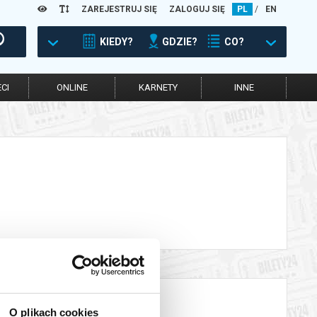
ZAREJESTRUJ SIĘ
ZALOGUJ SIĘ
PL
/
EN
KIEDY?
GDZIE?
CO?
CI
ONLINE
KARNETY
INNE
O plikach cookies