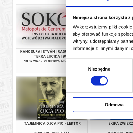
Niniejsza strona korzysta z
Wykorzystujemy pliki cookie 
aby oferować funkcje społecz
witryny, udostępniamy part
informacje z innymi danymi 
KANCSURA ISTVÁN | RADU ŞERBAN |
SPIDER-MAN. CAŁKIEM
TERRA LUCIDA | BWA
2D DUBBI
10.07.2026 - 29.08.2026, Nowy Sącz
07.08.2026, No
Wybór
info
Niezbędne
zgody
Odmowa
TAJEMNICA OJCA PIO - LEKTOR
EKIPA ZWIE