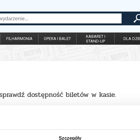
KABARET I
FILHARMONIA
OPERA I BALET
DLA DZIE
STAND-UP
 sprawdź dostępność biletów w kasie.
Szczegóły