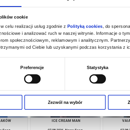
 plików cookie
w celu realizacji usług zgodnie z
Polityką cookies
, do spersona
nościowe i analizować ruch w naszej witrynie. Informacje o tym
nerom społecznościowym, reklamowym i analitycznym. Partnerz
otrzymanymi od Ciebie lub uzyskanymi podczas korzystania z ic
 NOWY DZIEŃ -
VAIANA - DUBBING
PUC
NG
wy Sącz
07.08.2026, Nowy Sącz
07.08
kup bilet
kup bilet
Preferencje
Statystyka
Zezwól na wybór
Z
RZAKÓW
ICE CREAM MAN
VAI