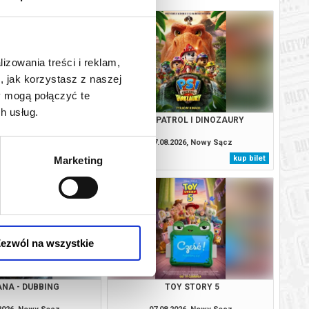
lizowania treści i reklam,
, jak korzystasz z naszej
y mogą połączyć te
h usług.
IO - DUBBING
PSI PATROL I DINOZAURY
.2026, Nowy Sącz
07.08.2026, Nowy Sącz
kup bilet
kup bilet
Marketing
ezwól na wszystkie
ANA - DUBBING
TOY STORY 5