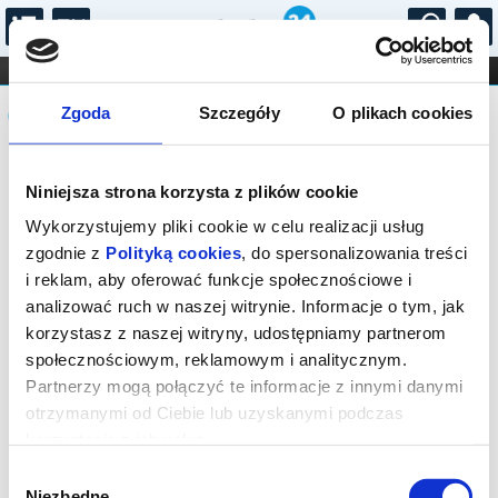
...
KONCERTY
KINO
TEATR
KABARET I
Komunikat
FILHARMONIA
OPERA I BALET
Zgoda
Szczegóły
O plikach cookies
STAND-UP
DLA DZIECI
ONLINE
KARNETY
Sprzedaż on-line została zakończona,
Niniejsza strona korzysta z plików cookie
sprawdź dostępność biletów w kasie.
Wykorzystujemy pliki cookie w celu realizacji usług
zgodnie z
Polityką cookies
, do spersonalizowania treści
i reklam, aby oferować funkcje społecznościowe i
analizować ruch w naszej witrynie. Informacje o tym, jak
korzystasz z naszej witryny, udostępniamy partnerom
społecznościowym, reklamowym i analitycznym.
Partnerzy mogą połączyć te informacje z innymi danymi
otrzymanymi od Ciebie lub uzyskanymi podczas
korzystania z ich usług.
Wybór
Niezbędne